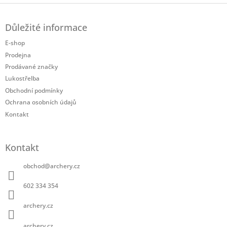
Z
á
Důležité informace
p
a
E-shop
t
Prodejna
í
Prodávané značky
Lukostřelba
Obchodní podmínky
Ochrana osobních údajů
Kontakt
Kontakt
obchod
@
archery.cz
602 334 354
archery.cz
archery.cz