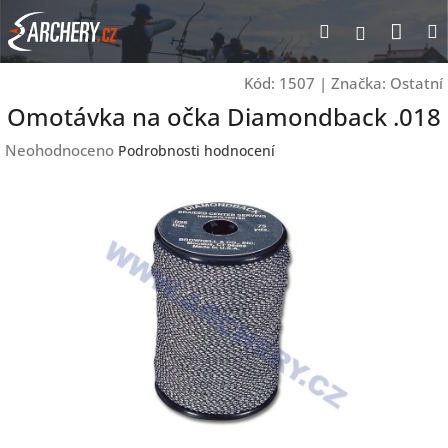
Přejít
Nák
Hledat
Přihlášen
na
obsah
koší
Kód:
1507
|
Značka:
Ostatní
Omotávka na očka Diamondback .018
Průměrné
Neohodnoceno
Podrobnosti hodnocení
hodnocení
produktu
je
0,0
z
5
hvězdiček.