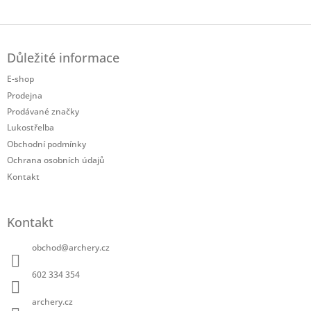
Twitter
Facebook
Z
á
Důležité informace
p
a
E-shop
t
Prodejna
í
Prodávané značky
Lukostřelba
Obchodní podmínky
Ochrana osobních údajů
Kontakt
Kontakt
obchod
@
archery.cz
602 334 354
archery.cz