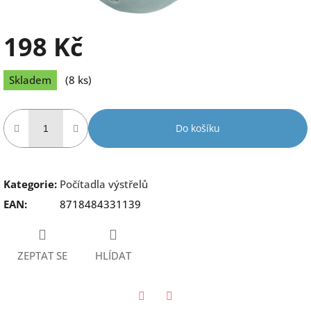
198 Kč
Měrná
Skladem
(8 ks)
cena:
Do košíku
Kategorie
:
Počítadla výstřelů
EAN
:
8718484331139
ZEPTAT SE
HLÍDAT