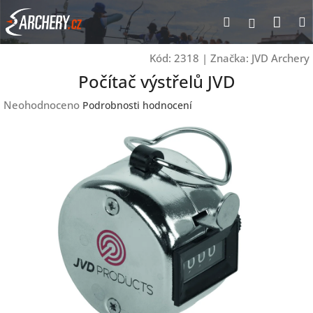
Přejít
Nák
Hledat
Přihlášen
na
obsah
koší
Kód:
2318
|
Značka:
JVD Archery
Počítač výstřelů JVD
Průměrné
Neohodnoceno
Podrobnosti hodnocení
hodnocení
produktu
je
0,0
z
5
hvězdiček.