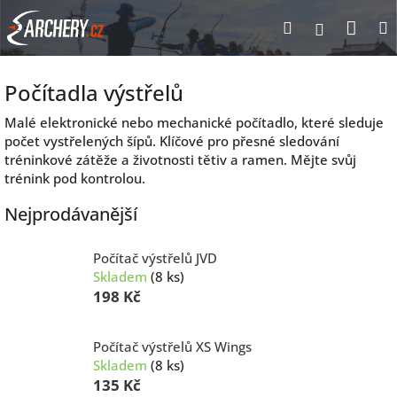
Přejít
Nák
Hledat
Přihlášen
na
obsah
koší
Počítadla výstřelů
Malé elektronické nebo mechanické počítadlo, které sleduje
počet vystřelených šípů. Klíčové pro přesné sledování
tréninkové zátěže a životnosti tětiv a ramen. Mějte svůj
trénink pod kontrolou.
Nejprodávanější
Počítač výstřelů JVD
Skladem
(8 ks)
198 Kč
Počítač výstřelů XS Wings
Skladem
(8 ks)
135 Kč