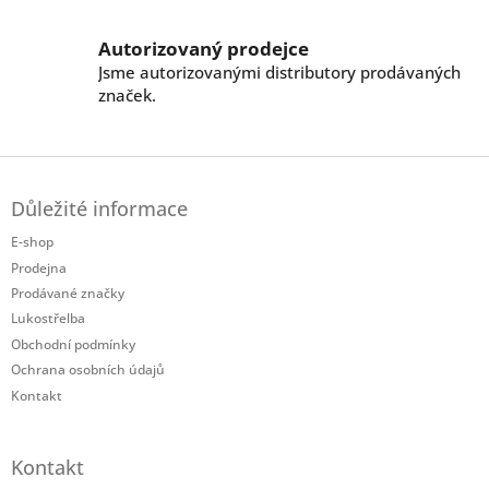
p
i
Autorizovaný prodejce
s
Jsme autorizovanými distributory prodávaných
u
značek.
Z
á
Důležité informace
p
a
E-shop
t
Prodejna
í
Prodávané značky
Lukostřelba
Obchodní podmínky
Ochrana osobních údajů
Kontakt
Kontakt