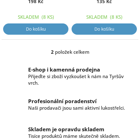
k
198 Kč
135 Kč
t
ů
SKLADEM
(8 KS)
SKLADEM
(8 KS)
Do košíku
Do košíku
2
položek celkem
O
v
l
E-shop i kamenná prodejna
á
Přijeďte si zboží vyzkoušet k nám na Tyršův
d
vrch.
a
c
í
Profesionální poradenství
p
r
Naši prodavači jsou sami aktivní lukostřelci.
v
k
y
Skladem je opravdu skladem
v
Tisíce produktů máme skutečně skladem.
ý