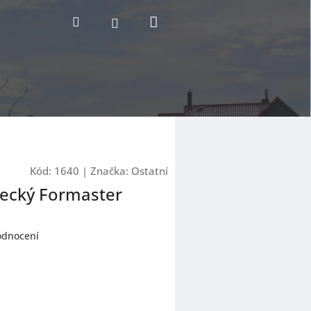
Nákupní
Hledat
Přihlášení
košík
Kód:
1640
|
Značka:
Ostatní
lecký Formaster
odnocení