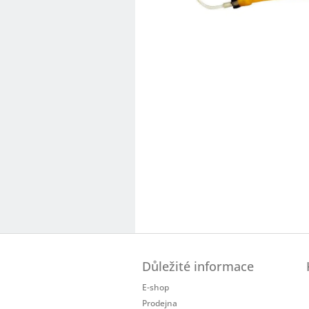
Z
á
Důležité informace
p
a
E-shop
t
Prodejna