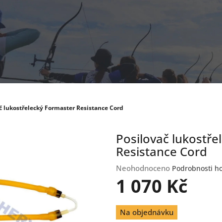
č lukostřelecký Formaster Resistance Cord
Posilovač lukostře
Resistance Cord
Průměrné
Neohodnoceno
Podrobnosti h
hodnocení
1 070 Kč
produktu
je
Měrná
0,0
Na objednávku
cena:
z