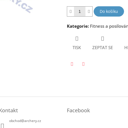
5
hvězdiček.
Do košíku
Kategorie
:
Fitness a posilován
TISK
ZEPTAT SE
H
Twitter
Facebook
Kontakt
Facebook
obchod
@
archery.cz