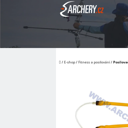
Přejít
na
obsah
Domů
/
E-shop
/
Fitness a posilování
/
Posilova