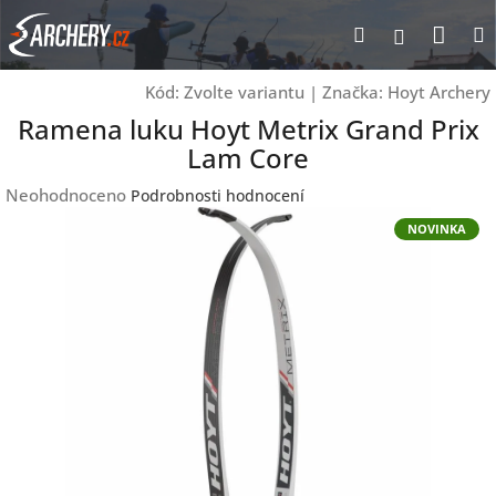
Přejít
Nák
Hledat
Přihlášen
na
obsah
koší
Kód:
Zvolte variantu
|
Značka:
Hoyt Archery
Ramena luku Hoyt Metrix Grand Prix
Lam Core
Průměrné
Neohodnoceno
Podrobnosti hodnocení
hodnocení
NOVINKA
produktu
je
0,0
z
5
hvězdiček.