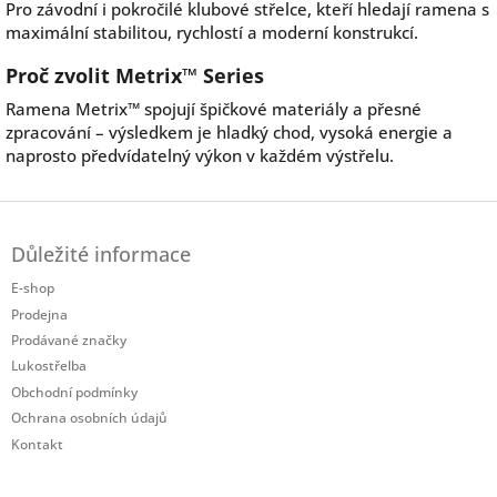
Pro závodní i pokročilé klubové střelce, kteří hledají ramena s
maximální stabilitou, rychlostí a moderní konstrukcí.
Proč zvolit Metrix™ Series
Ramena Metrix™ spojují špičkové materiály a přesné
zpracování – výsledkem je hladký chod, vysoká energie a
naprosto předvídatelný výkon v každém výstřelu.
Z
á
Důležité informace
p
a
E-shop
t
Prodejna
í
Prodávané značky
Lukostřelba
Obchodní podmínky
Ochrana osobních údajů
Kontakt