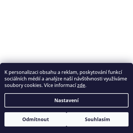
K personalizaci obsahu a reklam, poskytování funkcí
Sledovat na Instagramu
sociálních médií a analýze naší návštěvnosti využíváme
soubory cookies. Více informací
zde
.
Registrace na lukostřelbu
I. Královský lukostřelecký klub
Nastavení
Český lukostřelecký svaz
Copyright 2026
Archery.cz
. Všechna práva vyhrazena.
Vytvořil Shoptet
Odmítnout
Souhlasím
Upravit nastavení cookies