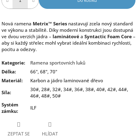
Do košíku
Nová ramena
Metrix™ Series
nastavují zcela nový standard
ve výkonu a stabilitě. Díky moderní konstrukci jsou dostupná
ve dvou verzích jádra –
laminátové
a
Syntactic Foam Core
–
aby si každý střelec mohl vybrat ideální kombinaci rychlosti,
pocitu a odezvy.
Kategorie
:
Ramena sportovních luků
Délka
:
66", 68", 70"
Materiál
:
Karbon a jádro laminované dřevo
30#, 28#, 32#, 34#, 36#, 38#, 40#, 42#, 44#,
Síla
:
46#, 48#, 50#
Systém
ILF
zámku
:
ZEPTAT SE
HLÍDAT