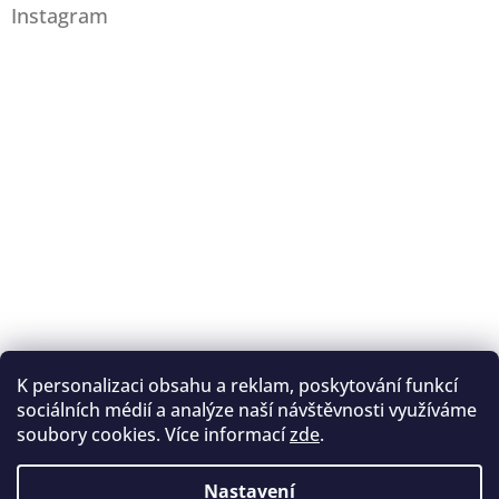
Instagram
K personalizaci obsahu a reklam, poskytování funkcí
Sledovat na Instagramu
sociálních médií a analýze naší návštěvnosti využíváme
soubory cookies. Více informací
zde
.
Registrace na lukostřelbu
I. Královský lukostřelecký klub
Nastavení
Český lukostřelecký svaz