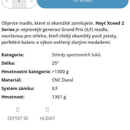
Do košíku
Objevte madlo, které si okamžitě zamilujete.
Hoyt Xceed 2
Series
je nejnovější generací Grand Prix (ILF) madla,
navrženou pro střelce, kteří chtějí okamžitý pocit jistoty,
perfektní balanc a výkon ověřený zlatými medailemi.
Kategorie
:
Středy sportovních luků
Délka
:
25"
Hmotnostní kategorie
:
>1300 g
Materiál
:
CNC Dural
Systém zámku
:
ILF
Hmotnost
:
1361 g
ZEPTAT SE
HLÍDAT