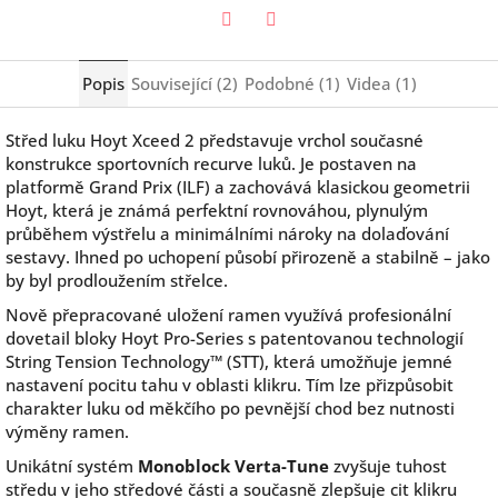
Twitter
Facebook
Popis
Související (2)
Podobné (1)
Videa (1)
Střed luku Hoyt Xceed 2 představuje vrchol současné
konstrukce sportovních recurve luků. Je postaven na
platformě Grand Prix (ILF) a zachovává klasickou geometrii
Hoyt, která je známá perfektní rovnováhou, plynulým
průběhem výstřelu a minimálními nároky na dolaďování
sestavy. Ihned po uchopení působí přirozeně a stabilně – jako
by byl prodloužením střelce.
Nově přepracované uložení ramen využívá profesionální
dovetail bloky Hoyt Pro-Series s patentovanou technologií
String Tension Technology™ (STT), která umožňuje jemné
nastavení pocitu tahu v oblasti klikru. Tím lze přizpůsobit
charakter luku od měkčího po pevnější chod bez nutnosti
výměny ramen.
Unikátní systém
Monoblock Verta-Tune
zvyšuje tuhost
středu v jeho středové části a současně zlepšuje cit klikru