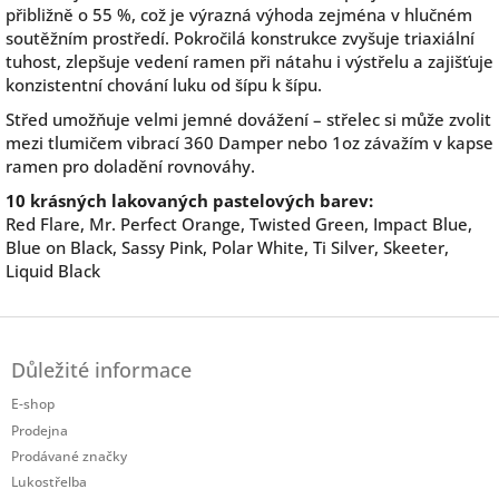
přibližně o 55 %, což je výrazná výhoda zejména v hlučném
soutěžním prostředí. Pokročilá konstrukce zvyšuje triaxiální
tuhost, zlepšuje vedení ramen při nátahu i výstřelu a zajišťuje
konzistentní chování luku od šípu k šípu.
Střed umožňuje velmi jemné dovážení – střelec si může zvolit
mezi tlumičem vibrací 360 Damper nebo 1oz závažím v kapse
ramen pro doladění rovnováhy.
10 krásných lakovaných pastelových barev:
Red Flare, Mr. Perfect Orange, Twisted Green, Impact Blue,
Blue on Black, Sassy Pink, Polar White, Ti Silver, Skeeter,
Liquid Black
Z
á
Důležité informace
p
a
E-shop
t
Prodejna
í
Prodávané značky
Lukostřelba