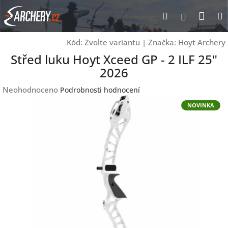
Přejít
Nák
Hledat
Přihlášen
na
obsah
koší
Kód:
Zvolte variantu
|
Značka:
Hoyt Archery
Střed luku Hoyt Xceed GP - 2 ILF 25"
2026
Průměrné
Neohodnoceno
Podrobnosti hodnocení
hodnocení
NOVINKA
produktu
je
0,0
z
5
hvězdiček.