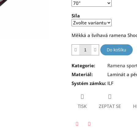
hvězdiček.
Síla
Měkká a švihavá ramena Shoc
Do košíku
Kategorie
:
Ramena sport
Materiál
:
Laminát a pě
Systém zámku
:
ILF
TISK
ZEPTAT SE
H
Twitter
Facebook