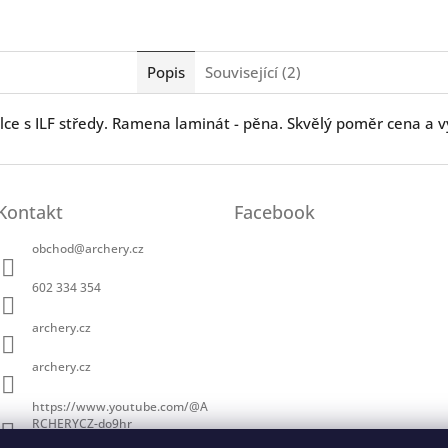
Popis
Související (2)
elce s ILF středy. Ramena laminát - pěna. Skvělý poměr cena a 
Kontakt
Facebook
obchod
@
archery.cz
602 334 354
archery.cz
archery.cz
https://www.youtube.com/@A
RCHERYCZ-do9hr