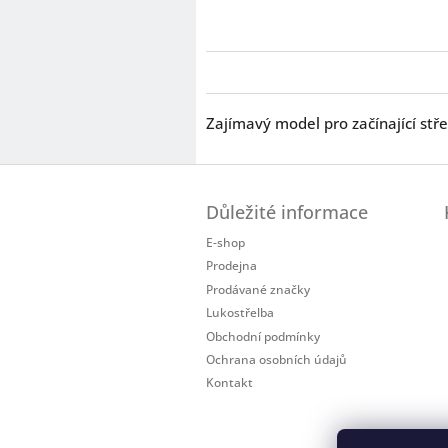
Zajímavý model pro začínající stř
Z
á
Důležité informace
p
a
E-shop
t
Prodejna
í
Prodávané značky
Lukostřelba
Obchodní podmínky
Ochrana osobních údajů
Kontakt