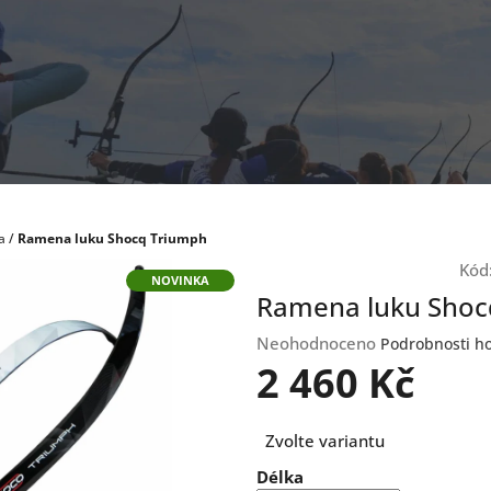
a
/
Ramena luku Shocq Triumph
Kód
NOVINKA
Ramena luku Shoc
Průměrné
Neohodnoceno
Podrobnosti h
hodnocení
2 460 Kč
produktu
je
Měrná
0,0
Zvolte variantu
cena:
z
Délka
5