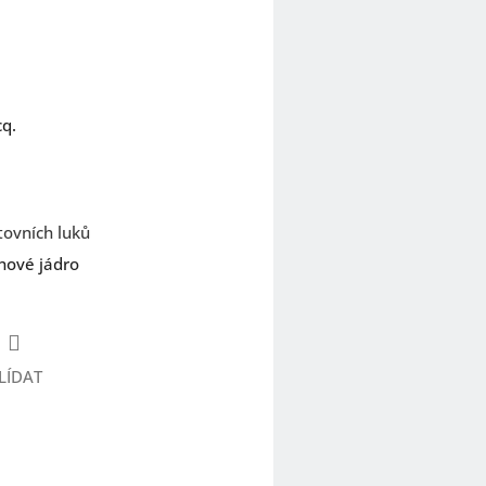
q.
ovních luků
nové jádro
LÍDAT