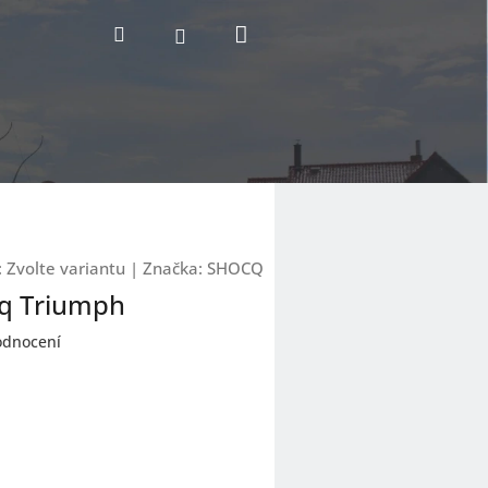
Nákupní
Hledat
Přihlášení
košík
:
Zvolte variantu
|
Značka:
SHOCQ
q Triumph
odnocení