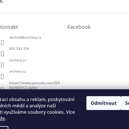
h.
Kontakt
Facebook
obchod
@
archery.cz
602 334 354
archery.cz
archery.cz
https://www.youtube.com/@A
RCHERYCZ-do9hr
zaci obsahu a reklam, poskytování
Odmítnout
S
álních médií a analýze naší
i využíváme soubory cookies. Více
de
.
trace na lukostřelbu
I. Královský lukostřelecký klub
Český lukostřelecký