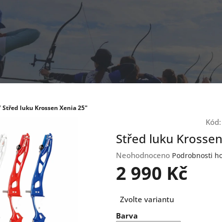
/
Střed luku Krossen Xenia 25"
Kód:
Střed luku Krossen
Průměrné
Neohodnoceno
Podrobnosti h
hodnocení
2 990 Kč
produktu
je
Měrná
0,0
Zvolte variantu
cena:
z
Barva
5