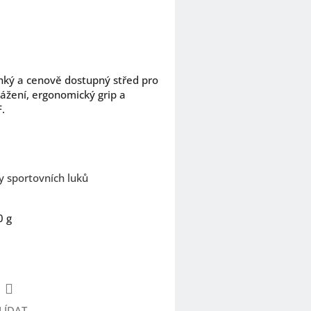
ehký a cenově dostupný střed pro
vážení, ergonomický grip a
.
y sportovních luků
0 g
LÍDAT