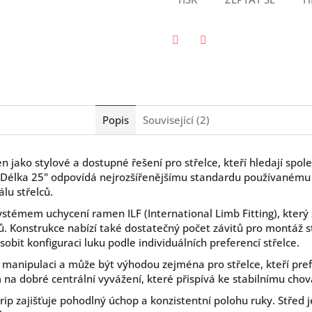
Twitter
Facebook
Popis
Související (2)
n jako stylové a dostupné řešení pro střelce, kteří hledají spole
élka 25" odpovídá nejrozšířenějšímu standardu používanému 
lu střelců.
témem uchycení ramen ILF (International Limb Fitting), který z
 Konstrukce nabízí také dostatečný počet závitů pro montáž st
sobit konfiguraci luku podle individuálních preferencí střelce.
anipulaci a může být výhodou zejména pro střelce, kteří prefer
a dobré centrální vyvážení, které přispívá ke stabilnímu chován
ip zajišťuje pohodlný úchop a konzistentní polohu ruky. Střed j