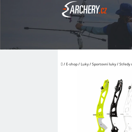
Přejít
na
obsah
Domů
/
E-shop
/
Luky
/
Sportovní luky
/
Středy