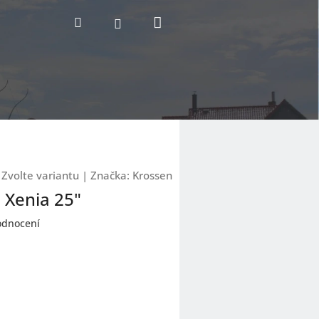
Nákupní
Hledat
Přihlášení
košík
Zvolte variantu
|
Značka:
Krossen
 Xenia 25"
odnocení