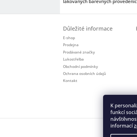
lakovaných barevných provedeníc
Z
á
Důležité informace
p
a
E-shop
t
Prodejna
í
Prodávané značky
Lukostřelba
Obchodní podmínky
Ochrana osobních údajů
Kontakt
K personali
funkcí soci
návštěvnost
informací
z
Regis