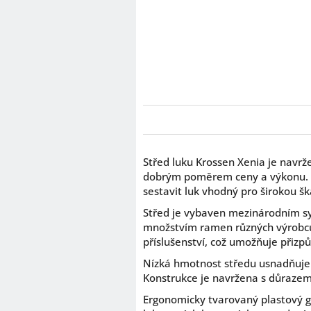
Střed luku
Krossen
Xenia je navrže
dobrým poměrem ceny a výkonu. D
sestavit luk vhodný pro širokou šká
Střed je vybaven mezinárodním sys
množstvím ramen různých výrobců.
příslušenství, což umožňuje přizpů
Nízká hmotnost středu usnadňuje m
Konstrukce je navržena s důrazem n
Ergonomicky tvarovaný plastový gr