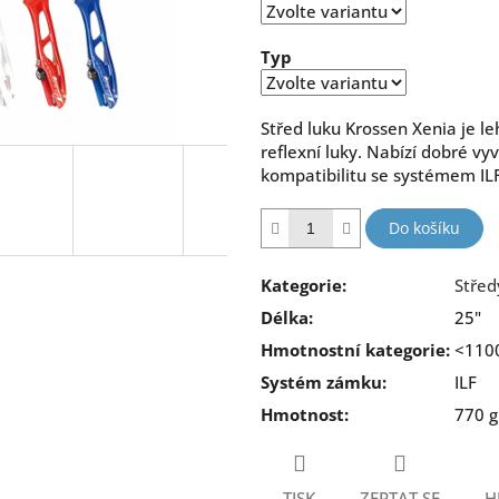
hvězdiček.
Typ
Střed luku Krossen Xenia je l
reflexní luky. Nabízí dobré vy
kompatibilitu se systémem ILF
Do košíku
Kategorie
:
Střed
Délka
:
25"
Hmotnostní kategorie
:
<110
Systém zámku
:
ILF
Hmotnost
:
770 g
TISK
ZEPTAT SE
H