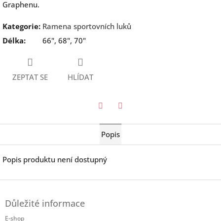
Graphenu.
Kategorie
:
Ramena sportovních luků
Délka
:
66", 68", 70"
ZEPTAT SE
HLÍDAT
Twitter
Facebook
Popis
Popis produktu není dostupný
Z
á
Důležité informace
p
a
E-shop