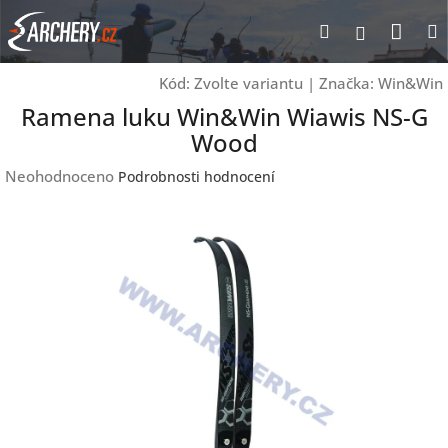
Přejít
Nák
Hledat
Přihlášen
na
obsah
koší
Kód:
Zvolte variantu
|
Značka:
Win&Win
Ramena luku Win&Win Wiawis NS-G
Wood
Průměrné
Neohodnoceno
Podrobnosti hodnocení
hodnocení
produktu
je
0,0
z
5
hvězdiček.