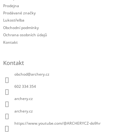
t
Prodejna
í
Prodávané značky
Lukostřelba
Obchodní podmínky
Ochrana osobních údajů
Kontakt
Kontakt
obchod
@
archery.cz
602 334 354
archery.cz
archery.cz
https://www.youtube.com/@ARCHERYCZ-do9hr