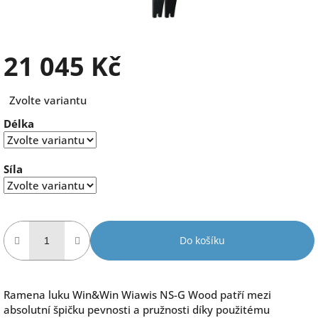
21 045 Kč
Měrná
Zvolte variantu
cena:
Délka
Síla
Do košíku
Ramena luku Win&Win Wiawis NS-G Wood patří mezi
absolutní špičku pevnosti a pružnosti díky použitému