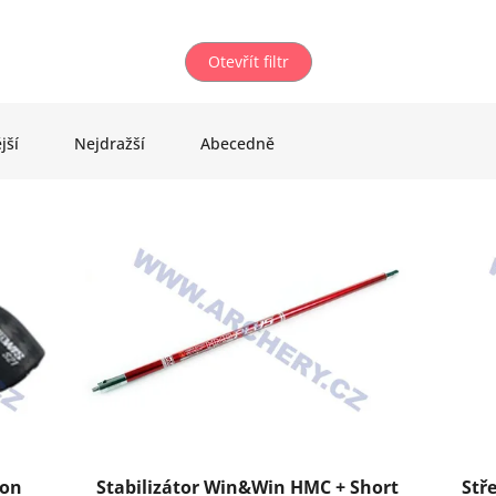
Otevřít filtr
jší
Nejdražší
Abecedně
bon
Stabilizátor Win&Win HMC + Short
Stř