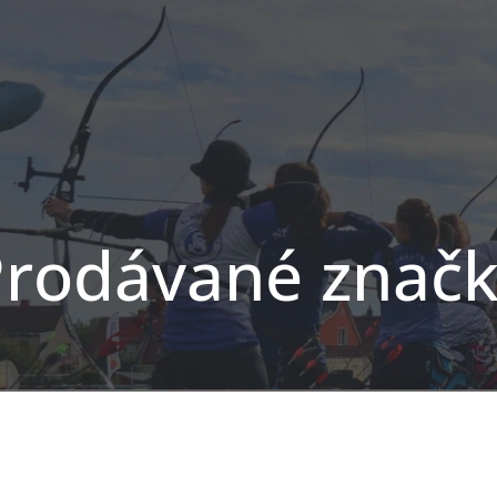
rodávané znač