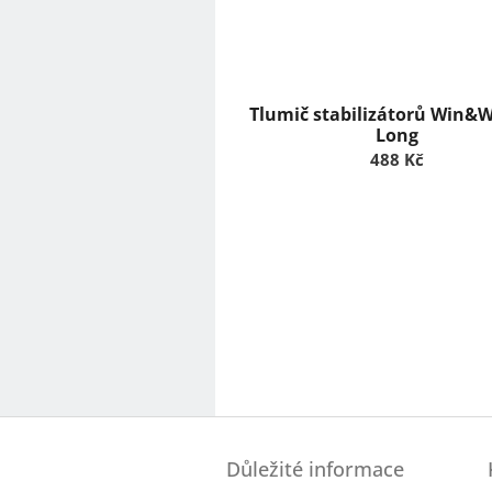
Tlumič stabilizátorů Win&
Long
488 Kč
Z
á
Důležité informace
p