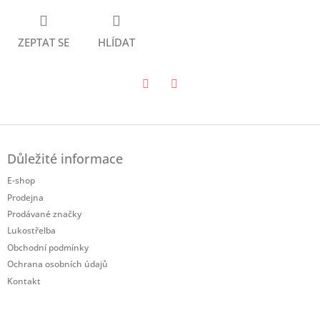
ZEPTAT SE
HLÍDAT
Twitter
Facebook
Z
á
Důležité informace
p
a
E-shop
t
Prodejna
í
Prodávané značky
Lukostřelba
Obchodní podmínky
Ochrana osobních údajů
Kontakt