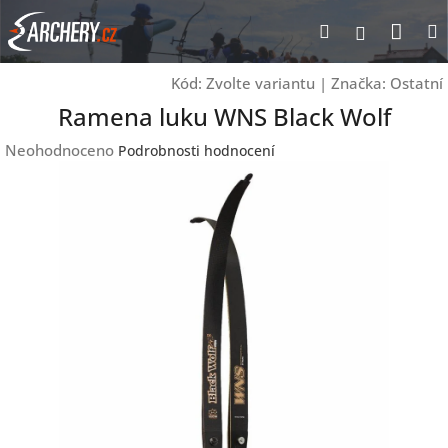
Přejít
Nák
Hledat
Přihlášen
na
obsah
koší
Kód:
Zvolte variantu
|
Značka:
Ostatní
Ramena luku WNS Black Wolf
Průměrné
Neohodnoceno
Podrobnosti hodnocení
hodnocení
produktu
je
0,0
z
5
hvězdiček.