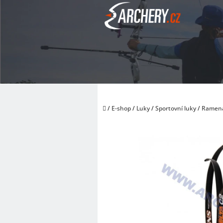
Přejít
na
obsah
Domů
/
E-shop
/
Luky
/
Sportovní luky
/
Ramen