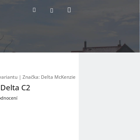
Nákupní
Hledat
Přihlášení
košík
variantu
|
Značka:
Delta McKenzie
Delta C2
odnocení