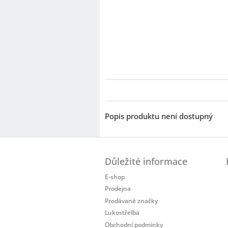
Popis produktu není dostupný
Z
á
Důležité informace
p
a
E-shop
t
Prodejna
í
Prodávané značky
Lukostřelba
Obchodní podmínky