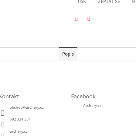
TISK
ZEPTAT SE
H
Twitter
Facebook
Popis
Kontakt
Facebook
Archery.cz
obchod
@
archery.cz
602 334 354
archery.cz