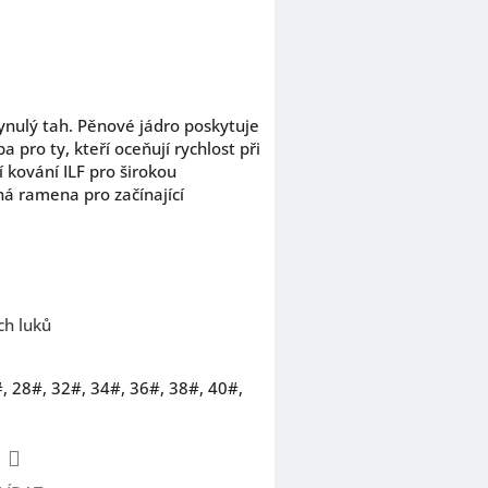
lynulý tah. Pěnové jádro poskytuje
ba pro ty, kteří oceňují rychlost při
 kování ILF pro širokou
á ramena pro začínající
ch luků
, 28#, 32#, 34#, 36#, 38#, 40#,