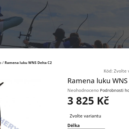
a
/
Ramena luku WNS Delta C2
Kód:
Zvolte 
Ramena luku WNS 
Průměrné
Neohodnoceno
Podrobnosti h
hodnocení
3 825 Kč
produktu
je
Měrná
0,0
Zvolte variantu
cena:
z
Délka
5