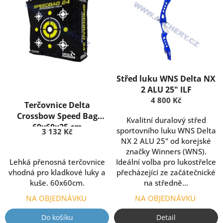
o
p
d
i
u
s
k
p
t
r
ů
o
d
Střed luku WNS Delta NX
u
2 ALU 25" ILF
k
4 800 Kč
Terčovnice Delta
t
Crossbow Speed Bag
ů
Kvalitní duralový střed
60x60x25 cm
sportovního luku WNS Delta
3 132 Kč
NX 2 ALU 25" od korejské
značky Winners (WNS).
Lehká přenosná terčovnice
Ideální volba pro lukostřelce
vhodná pro kladkové luky a
přecházející ze začátečnické
kuše. 60x60cm.
na středně...
NA OBJEDNÁVKU
NA OBJEDNÁVKU
Do košíku
Detail