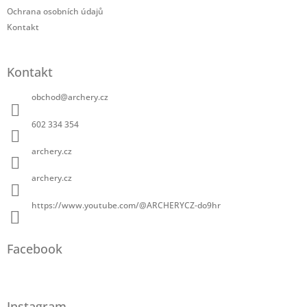
i
Ochrana osobních údajů
s
Kontakt
u
Kontakt
obchod
@
archery.cz
602 334 354
archery.cz
archery.cz
https://www.youtube.com/@ARCHERYCZ-do9hr
Facebook
Instagram