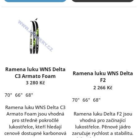
Ramena luku WNS Delta
Ramena luku WNS Delta
C3 Armato Foam
F2
3 280 Kč
2 266 Kč
70"
66"
68"
70"
66"
68"
Ramena luku WNS Delta C3
Armato Foam jsou vhodná
Ramena luku Delta F2 jsou
pro středně pokročilé
vhodná pro začínající
lukostřelce, kteří hledají
lukostřelce. Pěnové jádro
cenově dostupné karbonová
zaručuje rychlost a stabilitu.