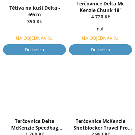
Terčovnice Delta Mc
Tětiva na kuši Delta -
Kenzie Chunk 18"
69cm
4 720 Kč
350 Kč
null
NA OBJEDNÁVKU
NA OBJEDNÁVKU
Do košíku
Do košíku
Terčovnice Delta
Terčovnice McKenzie
McKenzie Speedbag
Shotblocker Travel Pro
50x50x20 cm
1 760 Kč
45x40x28 cm
2 993 Kč