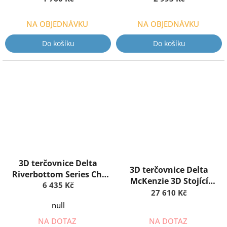
NA OBJEDNÁVKU
NA OBJEDNÁVKU
Do košíku
Do košíku
3D terčovnice Delta
3D terčovnice Delta
Riverbottom Series Ch.
McKenzie 3D Stojící
6 435 Kč
Buck
medvěd
27 610 Kč
null
NA DOTAZ
NA DOTAZ