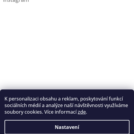
K personalizaci obsahu a reklam, poskytování funkcí
Sledovat na Instagramu
sociálních médií a analýze naší návštěvnosti využíváme
soubory cookies. Více informací
zde
.
Registrace na lukostřelbu
I. Královský lukostřelecký klub
Nastavení
Český lukostřelecký svaz