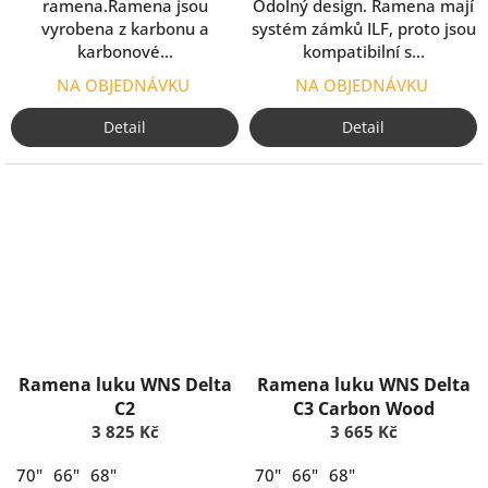
ramena.Ramena jsou
Odolný design. Ramena mají
vyrobena z karbonu a
systém zámků ILF, proto jsou
karbonové...
kompatibilní s...
NA OBJEDNÁVKU
NA OBJEDNÁVKU
Detail
Detail
Ramena luku WNS Delta
Ramena luku WNS Delta
C2
C3 Carbon Wood
3 825 Kč
3 665 Kč
70"
66"
68"
70"
66"
68"