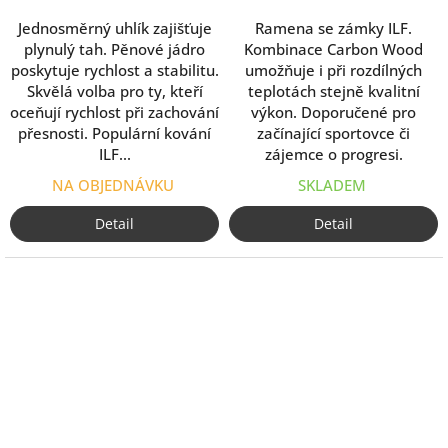
Jednosměrný uhlík zajišťuje
Ramena se zámky ILF.
plynulý tah. Pěnové jádro
Kombinace Carbon Wood
poskytuje rychlost a stabilitu.
umožňuje i při rozdílných
Skvělá volba pro ty, kteří
teplotách stejně kvalitní
oceňují rychlost při zachování
výkon. Doporučené pro
přesnosti. Populární kování
začínající sportovce či
ILF...
zájemce o progresi.
NA OBJEDNÁVKU
SKLADEM
Detail
Detail