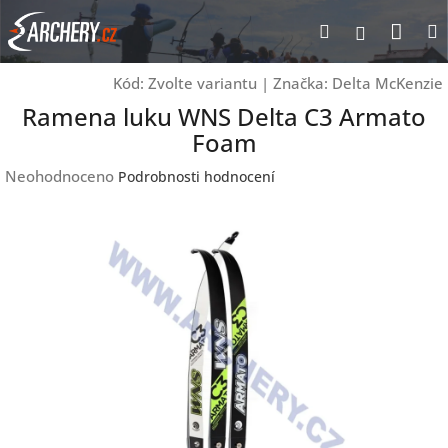
Přejít
Nák
Hledat
Přihlášen
na
obsah
koší
Kód:
Zvolte variantu
|
Značka:
Delta McKenzie
Ramena luku WNS Delta C3 Armato
Foam
Průměrné
Neohodnoceno
Podrobnosti hodnocení
hodnocení
produktu
je
0,0
z
5
hvězdiček.