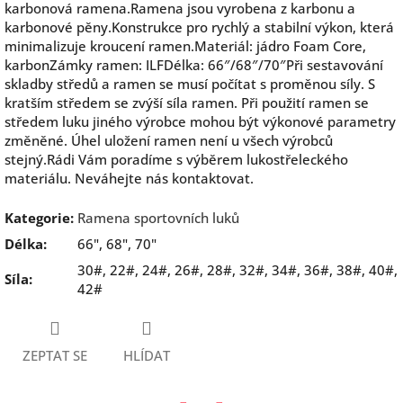
karbonová ramena.Ramena jsou vyrobena z karbonu a
karbonové pěny.Konstrukce pro rychlý a stabilní výkon, která
minimalizuje kroucení ramen.Materiál: jádro Foam Core,
karbonZámky ramen: ILFDélka: 66″/68″/70″Při sestavování
skladby středů a ramen se musí počítat s proměnou síly. S
kratším středem se zvýší síla ramen. Při použití ramen se
středem luku jiného výrobce mohou být výkonové parametry
změněné. Úhel uložení ramen není u všech výrobců
stejný.Rádi Vám poradíme s výběrem lukostřeleckého
materiálu. Neváhejte nás kontaktovat.
Kategorie
:
Ramena sportovních luků
Délka
:
66", 68", 70"
30#, 22#, 24#, 26#, 28#, 32#, 34#, 36#, 38#, 40#,
Síla
:
42#
ZEPTAT SE
HLÍDAT