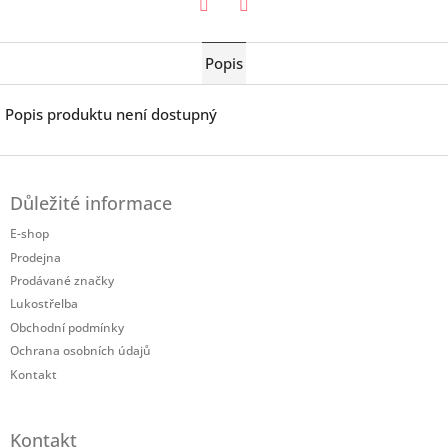
Twitter
Facebook
Popis
Popis produktu není dostupný
Z
á
Důležité informace
p
a
E-shop
t
Prodejna
í
Prodávané značky
Lukostřelba
Obchodní podmínky
Ochrana osobních údajů
Kontakt
Kontakt