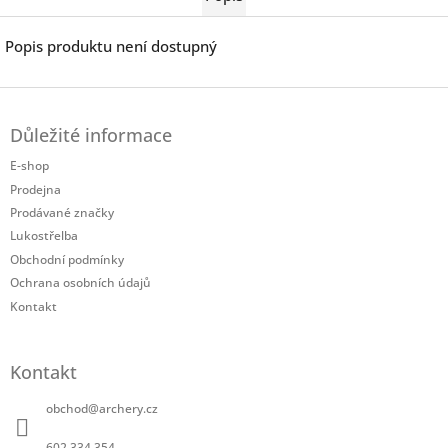
Popis produktu není dostupný
Z
á
Důležité informace
p
a
E-shop
t
Prodejna
í
Prodávané značky
Lukostřelba
Obchodní podmínky
Ochrana osobních údajů
Kontakt
Kontakt
obchod
@
archery.cz
602 334 354