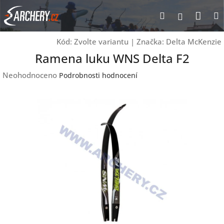
Přejít
Nák
Hledat
Přihlášen
na
obsah
koší
Kód:
Zvolte variantu
|
Značka:
Delta McKenzie
Ramena luku WNS Delta F2
Průměrné
Neohodnoceno
Podrobnosti hodnocení
hodnocení
produktu
je
0,0
z
5
hvězdiček.