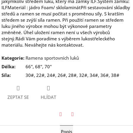
jakýmkoliv středem luku, který má zámky ILF.Systém zámku:
ILFMateriál : jádro Foam/ sklolaminátPři sestavování skladby
středů a ramen se musí počítat s proměnou síly. S kratším
středem se zvýší síla ramen. Při použití ramen se středem
luku jiného výrobce mohou být výkonové parametry
změněné. Úhel uložení ramen není u všech výrobců
stejný.Rádi Vám poradíme s výběrem lukostřeleckého
materiálu. Neváhejte nás kontaktovat.
Kategorie
:
Ramena sportovních luků
Délka
:
66", 68", 70"
Síla
:
30#, 22#, 24#, 26#, 28#, 32#, 34#, 36#, 38#
ZEPTAT SE
HLÍDAT
Twitter
Facebook
Popis