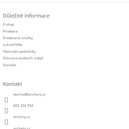
Z
á
Důležité informace
p
a
E-shop
t
Prodejna
í
Prodávané značky
Lukostřelba
Obchodní podmínky
Ochrana osobních údajů
Kontakt
Kontakt
obchod
@
archery.cz
602 334 354
archery.cz
archery.cz