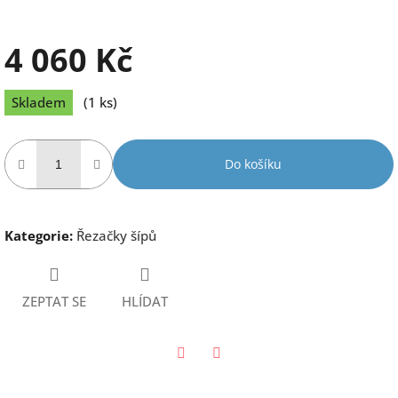
4 060 Kč
Měrná
Skladem
(1 ks)
cena:
Do košíku
Kategorie
:
Řezačky šípů
ZEPTAT SE
HLÍDAT
Twitter
Facebook