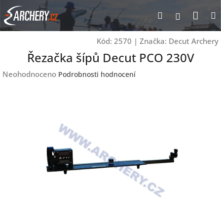
Přejít
Nák
Hledat
Přihlášen
na
obsah
koší
Kód:
2570
|
Značka:
Decut Archery
Řezačka šípů Decut PCO 230V
Průměrné
Neohodnoceno
Podrobnosti hodnocení
hodnocení
produktu
je
0,0
z
5
hvězdiček.