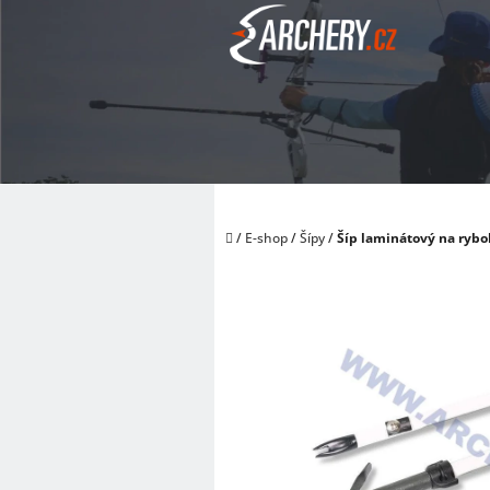
Přejít
na
obsah
Domů
/
E-shop
/
Šípy
/
Šíp laminátový na rybo