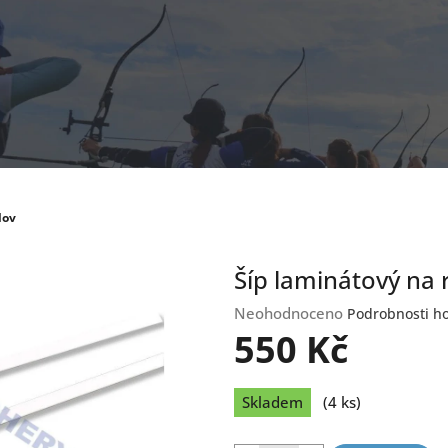
lov
Šíp laminátový na 
Průměrné
Neohodnoceno
Podrobnosti h
hodnocení
550 Kč
produktu
je
Měrná
0,0
Skladem
(4 ks)
cena:
z
5