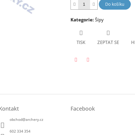
hvězdiček.
Do košíku
Kategorie
:
Šípy
TISK
ZEPTAT SE
H
Twitter
Facebook
Kontakt
Facebook
obchod
@
archery.cz
602 334 354