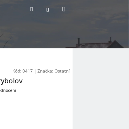
Nákupní
Hledat
Přihlášení
košík
Kód:
0417
|
Značka:
Ostatní
rybolov
odnocení