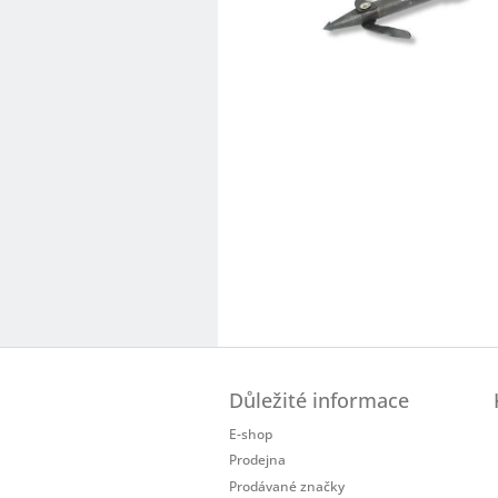
Z
á
Důležité informace
p
a
E-shop
t
Prodejna
í
Prodávané značky