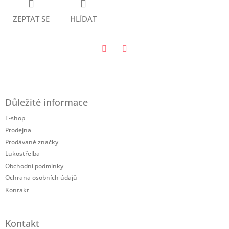
ZEPTAT SE
HLÍDAT
Twitter
Facebook
Z
á
Důležité informace
p
a
E-shop
t
Prodejna
í
Prodávané značky
Lukostřelba
Obchodní podmínky
Ochrana osobních údajů
Kontakt
Kontakt