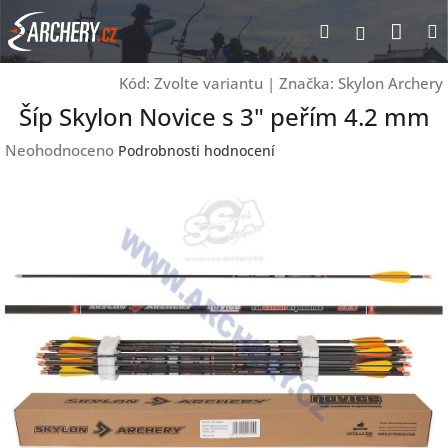
Přejít
Nák
Hledat
Přihlášen
na
obsah
koší
Kód:
Zvolte variantu
|
Značka:
Skylon Archery
Šíp Skylon Novice s 3" peřím 4.2 mm
Průměrné
Neohodnoceno
Podrobnosti hodnocení
hodnocení
produktu
je
0,0
z
5
hvězdiček.