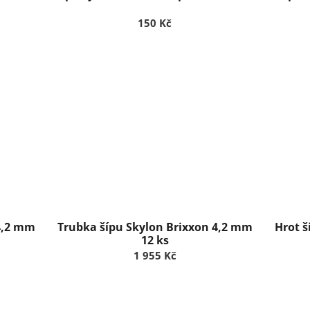
150 Kč
 4,2 mm
Trubka šípu Skylon Brixxon 4,2 mm
Hrot š
12 ks
1 955 Kč