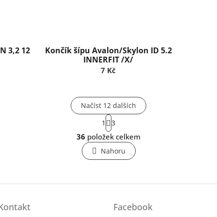
 3,2 12
Končík šípu Avalon/Skylon ID 5.2
INNERFIT /X/
7 Kč
Načíst 12 dalších
S
1
3
t
O
r
36
položek celkem
v
á
l
n
Nahoru
k
á
o
d
v
a
á
c
n
í
í
p
Kontakt
Facebook
r