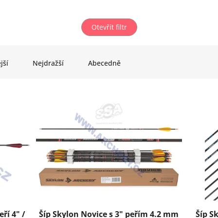
Otevřít filtr
jší
Nejdražší
Abecedně
ří 4" /
Šíp Skylon Novice s 3" peřím 4.2 mm
Šíp S