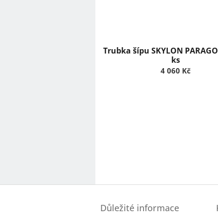
Trubka šípu SKYLON PARAGON
ks
4 060 Kč
Z
á
Důležité informace
p