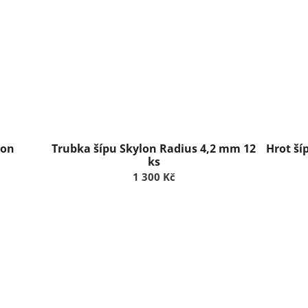
lon
Trubka šípu Skylon Radius 4,2 mm 12
Hrot ší
ks
1 300 Kč