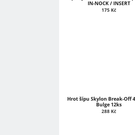
ů
IN-NOCK / INSERT
175 Kč
Hrot šípu Skylon Break-Off
Bulge 12ks
288 Kč