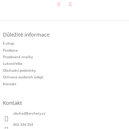
Twitter
Facebook
Z
á
Důležité informace
p
a
E-shop
t
Prodejna
í
Prodávané značky
Lukostřelba
Obchodní podmínky
Ochrana osobních údajů
Kontakt
Kontakt
obchod
@
archery.cz
602 334 354