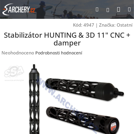
Přejít
Nák
Hledat
Přihlášen
na
obsah
koší
Kód:
4947
|
Značka:
Ostatní
Stabilizátor HUNTING & 3D 11" CNC +
damper
Průměrné
Neohodnoceno
Podrobnosti hodnocení
hodnocení
produktu
je
0,0
z
5
hvězdiček.