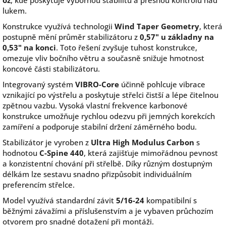
oz
, kde poskytuje výbornou stabilitu a přesnou kontrolu nad
lukem.
Konstrukce využívá technologii
Wind Taper Geometry
, která
postupně mění průměr stabilizátoru z
0,57" u základny na
0,53" na konci
. Toto řešení zvyšuje tuhost konstrukce,
omezuje vliv bočního větru a současně snižuje hmotnost
koncové části stabilizátoru.
Integrovaný systém
VIBRO-Core
účinně pohlcuje vibrace
vznikající po výstřelu a poskytuje střelci čistší a lépe čitelnou
zpětnou vazbu. Vysoká vlastní frekvence karbonové
konstrukce umožňuje rychlou odezvu při jemných korekcích
zamíření a podporuje stabilní držení záměrného bodu.
Stabilizátor je vyroben z
Ultra High Modulus Carbon
s
hodnotou
C-Spine 440
, která zajišťuje mimořádnou pevnost
a konzistentní chování při střelbě. Díky různým dostupným
délkám lze sestavu snadno přizpůsobit individuálním
preferencím střelce.
Model využívá standardní závit
5/16-24
kompatibilní s
běžnými závažími a příslušenstvím a je vybaven průchozím
otvorem pro snadné dotažení při montáži.