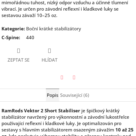
mimořádnou tuhost, nízký odpor vzduchu a účinné tlumení
vibrací. Je určen pro závodní reflexní i kladkové luky se
sestavou závaží 10–25 oz.
Kategorie
:
Boční krátké stabilizátory
C-Spine
:
440
ZEPTAT SE
HLÍDAT
Twitter
Facebook
Popis
Související (6)
RamRods Vektor 2 Short Stabiliser
je špičkový krátký
stabilizátor navržený pro výkonnostní a závodní lukostřelce
používající reflexní i kladkové luky. Je optimalizován pro
sestavy s hlavním stabilizátorem osazeným závažím
10 až 25