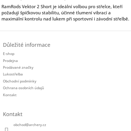
RamRods Vektor 2 Short je ideální volbou pro střelce, kteří
požadují špičkovou stabilitu, účinné tlumení vibrací a
maximální kontrolu nad lukem při sportovní i závodní střelbě.
Z
á
Důležité informace
p
a
E-shop
t
Prodejna
í
Prodávané značky
Lukostřelba
Obchodní podmínky
Ochrana osobních údajů
Kontakt
Kontakt
obchod
@
archery.cz