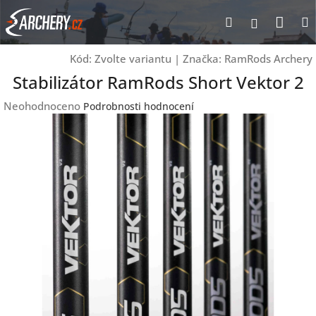
Přejít
Nák
Hledat
Přihlášen
na
obsah
koší
Kód:
Zvolte variantu
|
Značka:
RamRods Archery
Stabilizátor RamRods Short Vektor 2
Průměrné
Neohodnoceno
Podrobnosti hodnocení
hodnocení
produktu
je
0,0
z
5
hvězdiček.