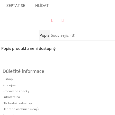
ZEPTAT SE
HLÍDAT
Twitter
Facebook
Popis
Související (3)
Popis produktu není dostupný
Z
á
Důležité informace
p
a
E-shop
t
Prodejna
í
Prodávané značky
Lukostřelba
Obchodní podmínky
Ochrana osobních údajů