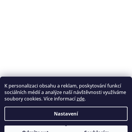
K personalizaci obsahu a reklam, poskytování funkcí
Sledovat na Instagramu
sociálních médií a analýze naší návštěvnosti využíváme
soubory cookies. Více informací
zde
.
Registrace na lukostřelbu
I. Královský lukostřelecký klub
Nastavení
Český lukostřelecký svaz
Copyright 2026
Archery.cz
. Všechna práva vyhrazena.
Vytvořil Shoptet