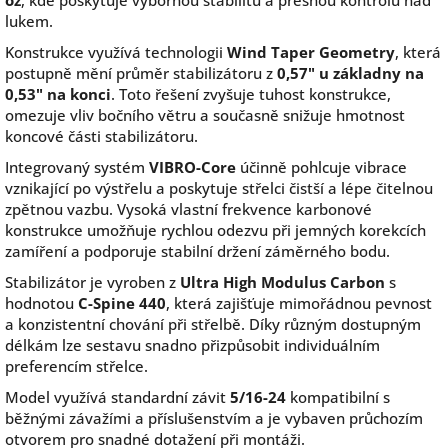
oz
, kde poskytuje výbornou stabilitu a přesnou kontrolu nad
lukem.
Konstrukce využívá technologii
Wind Taper Geometry
, která
postupně mění průměr stabilizátoru z
0,57" u základny na
0,53" na konci
. Toto řešení zvyšuje tuhost konstrukce,
omezuje vliv bočního větru a současně snižuje hmotnost
koncové části stabilizátoru.
Integrovaný systém
VIBRO-Core
účinně pohlcuje vibrace
vznikající po výstřelu a poskytuje střelci čistší a lépe čitelnou
zpětnou vazbu. Vysoká vlastní frekvence karbonové
konstrukce umožňuje rychlou odezvu při jemných korekcích
zamíření a podporuje stabilní držení záměrného bodu.
Stabilizátor je vyroben z
Ultra High Modulus Carbon
s
hodnotou
C-Spine 440
, která zajišťuje mimořádnou pevnost
a konzistentní chování při střelbě. Díky různým dostupným
délkám lze sestavu snadno přizpůsobit individuálním
preferencím střelce.
Model využívá standardní závit
5/16-24
kompatibilní s
běžnými závažími a příslušenstvím a je vybaven průchozím
otvorem pro snadné dotažení při montáži.