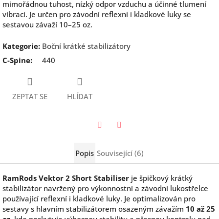
mimořádnou tuhost, nízký odpor vzduchu a účinné tlumení
vibrací. Je určen pro závodní reflexní i kladkové luky se
sestavou závaží 10–25 oz.
Kategorie
:
Boční krátké stabilizátory
C-Spine
:
440
ZEPTAT SE
HLÍDAT
Twitter
Facebook
Popis
Související (6)
RamRods Vektor 2 Short Stabiliser
je špičkový krátký
stabilizátor navržený pro výkonnostní a závodní lukostřelce
používající reflexní i kladkové luky. Je optimalizován pro
sestavy s hlavním stabilizátorem osazeným závažím
10 až 25