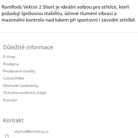
RamRods Vektor 2 Short je ideální volbou pro střelce, kteří
požadují špičkovou stabilitu, účinné tlumení vibrací a
maximální kontrolu nad lukem při sportovní i závodní střelbě.
Z
á
Důležité informace
p
a
E-shop
t
Prodejna
í
Prodávané značky
Lukostřelba
Obchodní podmínky
Ochrana osobních údajů
Kontakt
Kontakt
obchod
@
archery.cz