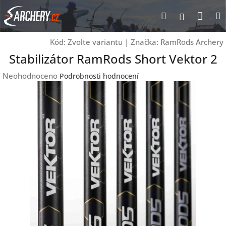
Přejít
Nák
Hledat
Přihlášen
na
obsah
koší
Kód:
Zvolte variantu
|
Značka:
RamRods Archery
Stabilizátor RamRods Short Vektor 2
Průměrné
Neohodnoceno
Podrobnosti hodnocení
hodnocení
produktu
je
0,0
z
5
hvězdiček.