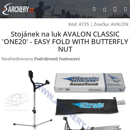
Přejít
Nák
Hledat
Přihlášen
na
obsah
koší
Kód:
4735
|
Značka:
AVALON
Stojánek na luk AVALON CLASSIC
'ONE20' - EASY FOLD WITH BUTTERFLY
NUT
Průměrné
Neohodnoceno
Podrobnosti hodnocení
hodnocení
produktu
je
0,0
z
5
hvězdiček.