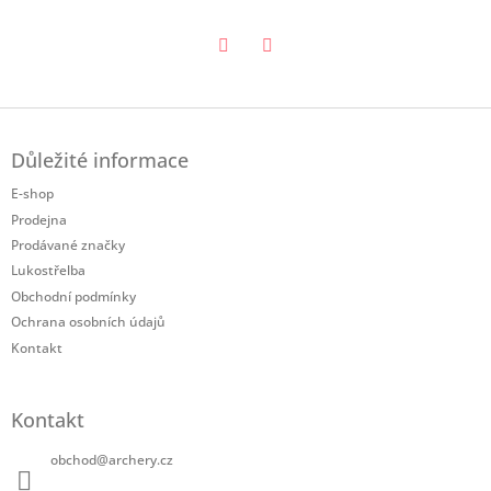
Twitter
Facebook
Z
á
Důležité informace
p
a
E-shop
t
Prodejna
í
Prodávané značky
Lukostřelba
Obchodní podmínky
Ochrana osobních údajů
Kontakt
Kontakt
obchod
@
archery.cz