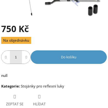
750 Kč
Měrná
Na objednávku
cena:
Do košíku
null
Kategorie
:
Stojánky pro reflexní luky
ZEPTAT SE
HLÍDAT