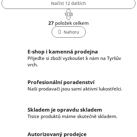
Načíst 12 dalších
S
1
3
t
O
r
27
položek celkem
v
á
l
n
Nahoru
k
á
o
d
v
a
E-shop i kamenná prodejna
á
c
n
Přijeďte si zboží vyzkoušet k nám na Tyršův
í
í
vrch.
p
r
v
Profesionální poradenství
k
Naši prodavači jsou sami aktivní lukostřelci.
y
v
ý
p
Skladem je opravdu skladem
i
Tisíce produktů máme skutečně skladem.
s
u
Autorizovaný prodejce