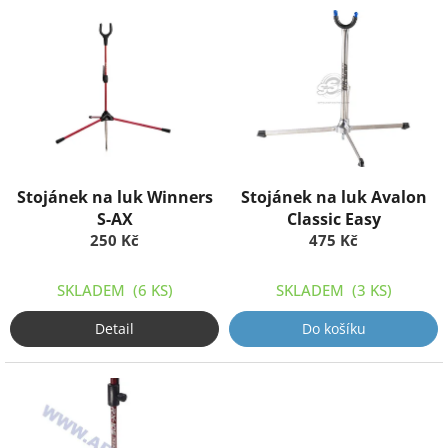
o
V
d
ý
u
p
k
i
t
s
ů
p
r
o
d
Stojánek na luk Winners
Stojánek na luk Avalon
u
S-AX
Classic Easy
k
250 Kč
475 Kč
t
ů
SKLADEM
(6 KS)
SKLADEM
(3 KS)
Detail
Do košíku