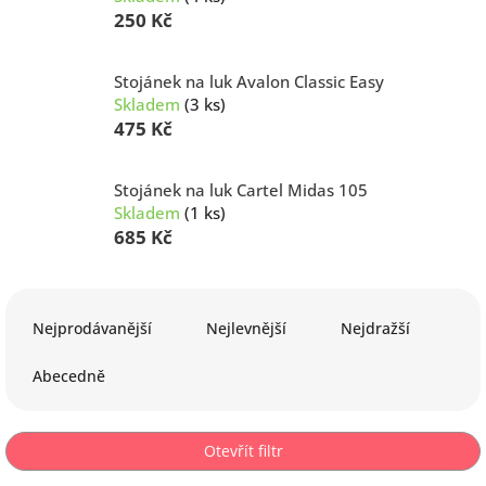
250 Kč
Stojánek na luk Avalon Classic Easy
Skladem
(3 ks)
475 Kč
Stojánek na luk Cartel Midas 105
Skladem
(1 ks)
685 Kč
Ř
a
Nejprodávanější
Nejlevnější
Nejdražší
z
e
Abecedně
n
í
p
Otevřít filtr
r