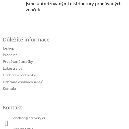
Jsme autorizovanými distributory prodávaných
značek.
Z
á
Důležité informace
p
a
E-shop
t
Prodejna
í
Prodávané značky
Lukostřelba
Obchodní podmínky
Ochrana osobních údajů
Kontakt
Kontakt
obchod
@
archery.cz