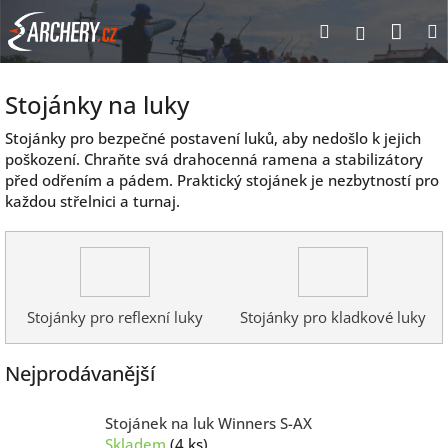
Přejít
Nák
Hledat
Přihlášen
na
obsah
koší
Stojánky na luky
Stojánky pro bezpečné postavení luků, aby nedošlo k jejich
poškození. Chraňte svá drahocenná ramena a stabilizátory
před odřením a pádem. Praktický stojánek je nezbytností pro
každou střelnici a turnaj.
Stojánky pro reflexní luky
Stojánky pro kladkové luky
Nejprodávanější
Stojánek na luk Winners S-AX
Skladem
(4 ks)