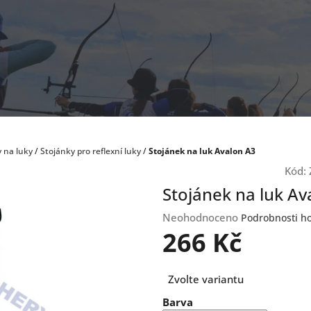
 na luky
/
Stojánky pro reflexní luky
/
Stojánek na luk Avalon A3
Kód:
Stojánek na luk Av
Průměrné
Neohodnoceno
Podrobnosti h
hodnocení
266 Kč
produktu
je
Měrná
0,0
Zvolte variantu
cena:
z
Barva
5