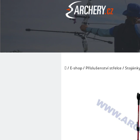
Přejít
na
obsah
Domů
/
E-shop
/
Příslušenství střelce
/
Stojánky