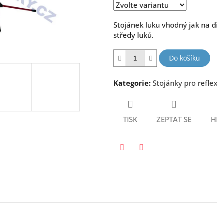
hvězdiček.
Stojánek luku vhodný jak na d
středy luků.
Do košíku
Kategorie
:
Stojánky pro reflex
TISK
ZEPTAT SE
H
Twitter
Facebook