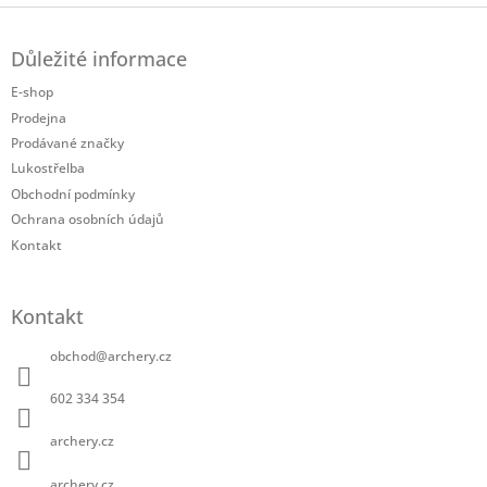
Z
á
Důležité informace
p
a
E-shop
t
Prodejna
í
Prodávané značky
Lukostřelba
Obchodní podmínky
Ochrana osobních údajů
Kontakt
Kontakt
obchod
@
archery.cz
602 334 354
archery.cz
archery.cz