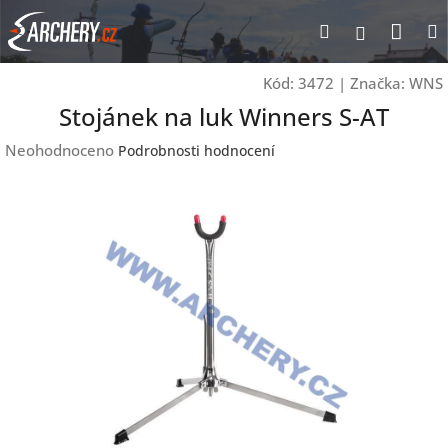
Přejít
Nák
Hledat
Přihlášen
na
obsah
koší
Kód:
3472
|
Značka:
WNS
Stojánek na luk Winners S-AT
Průměrné
Neohodnoceno
Podrobnosti hodnocení
hodnocení
produktu
je
0,0
z
5
hvězdiček.