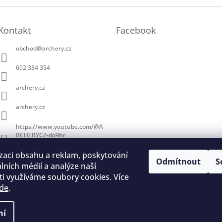
Kontakt
Facebook
obchod
@
archery.cz
602 334 354
archery.cz
archery.cz
https://www.youtube.com/@A
RCHERYCZ-do9hr
zaci obsahu a reklam, poskytování
Odmítnout
S
álních médií a analýze naší
i využíváme soubory cookies. Více
de
.
trace na lukostřelbu
I. Královský lukostřelecký klub
Český lukostřelecký
ní