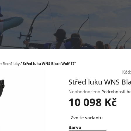
reflexní luky
/
Střed luku WNS Black Wolf 17"
Kód
Střed luku WNS Bla
Průměrné
Neohodnoceno
Podrobnosti h
hodnocení
10 098 Kč
produktu
je
Měrná
0,0
Zvolte variantu
cena:
z
Barva
5