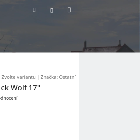
Nákupní
Hledat
Přihlášení
košík
:
Zvolte variantu
|
Značka:
Ostatní
ck Wolf 17"
odnocení