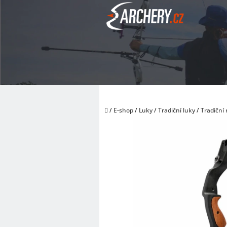
Přejít
na
obsah
Domů
/
E-shop
/
Luky
/
Tradiční luky
/
Tradiční 