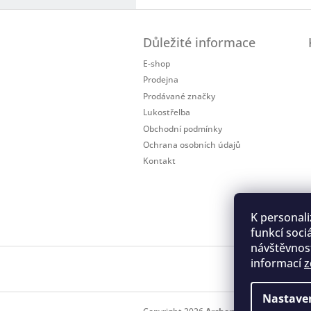
Z
á
Důležité informace
p
a
E-shop
t
Prodejna
í
Prodávané značky
Lukostřelba
Obchodní podmínky
Ochrana osobních údajů
Kontakt
K personali
funkcí soci
návštěvnost
informací
z
Regis
Nastave