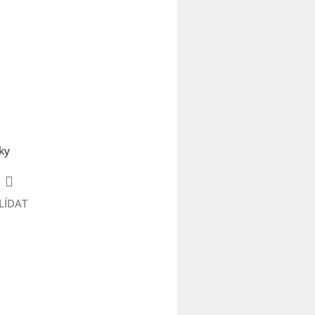
uky
LÍDAT