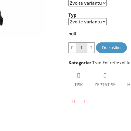
hvězdiček.
Typ
null
Do košíku
Kategorie
:
Tradiční reflexní l
TISK
ZEPTAT SE
H
Twitter
Facebook