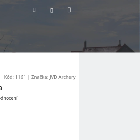
Nákupní
Hledat
Přihlášení
košík
Kód:
1161
|
Značka:
JVD Archery
a
odnocení