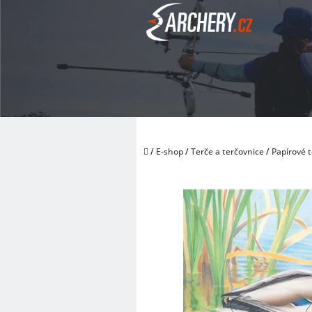
Přejít
na
obsah
Domů
/
E-shop
/
Terče a terčovnice
/
Papírové 