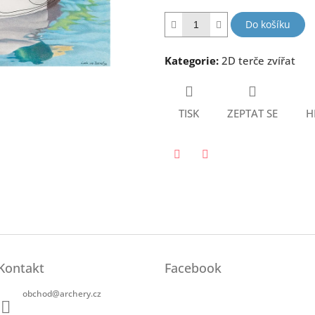
hvězdiček.
Do košíku
Kategorie
:
2D terče zvířat
TISK
ZEPTAT SE
H
Twitter
Facebook
Kontakt
Facebook
obchod
@
archery.cz