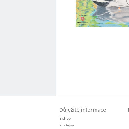
Z
á
Důležité informace
p
a
E-shop
t
Prodejna