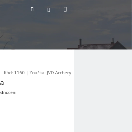
Nákupní
Hledat
Přihlášení
košík
Kód:
1160
|
Značka:
JVD Archery
ka
odnocení