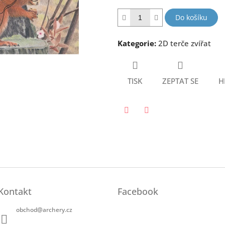
hvězdiček.
Do košíku
Kategorie
:
2D terče zvířat
TISK
ZEPTAT SE
H
Twitter
Facebook
Kontakt
Facebook
obchod
@
archery.cz