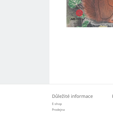
Z
á
Důležité informace
p
a
E-shop
t
Prodejna