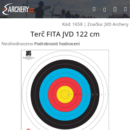
Přejít
Nák
Hledat
Přihlášen
na
obsah
koší
Kód:
1658
|
Značka:
JVD Archery
Terč FITA JVD 122 cm
Průměrné
Neohodnoceno
Podrobnosti hodnocení
hodnocení
produktu
je
0,0
z
5
hvězdiček.