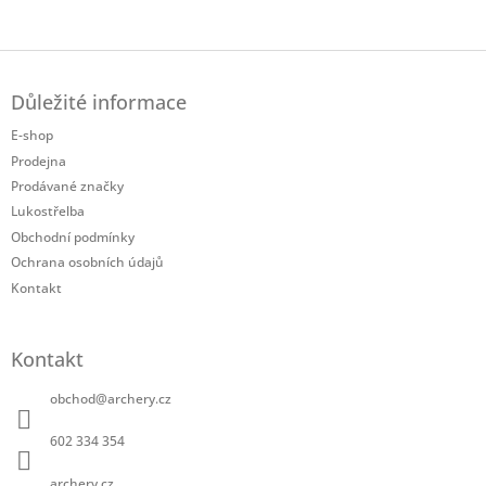
Twitter
Facebook
Z
á
Důležité informace
p
a
E-shop
t
Prodejna
í
Prodávané značky
Lukostřelba
Obchodní podmínky
Ochrana osobních údajů
Kontakt
Kontakt
obchod
@
archery.cz
602 334 354
archery.cz