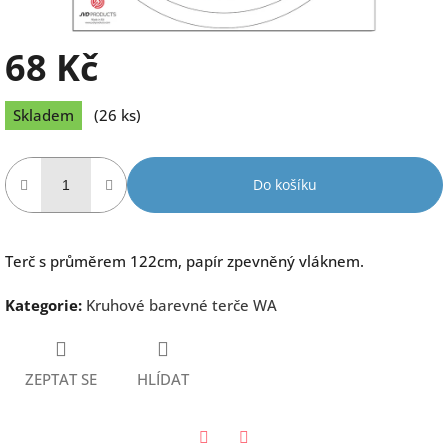
68 Kč
Měrná
Skladem
(26 ks)
cena:
Do košíku
Terč s průměrem 122cm, papír zpevněný vláknem.
Kategorie
:
Kruhové barevné terče WA
ZEPTAT SE
HLÍDAT