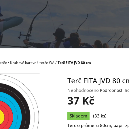
terče
/
Kruhové barevné terče WA
/
Terč FITA JVD 80 cm
Terč FITA JVD 80 c
Průměrné
Neohodnoceno
Podrobnosti h
hodnocení
37 Kč
produktu
je
Měrná
0,0
Skladem
(33 ks)
cena:
z
Terč o průměru 80cm, papír 
5