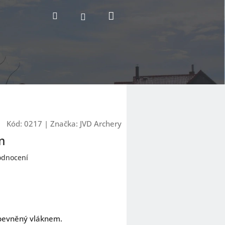
Nákupní
Hledat
Přihlášení
košík
Kód:
0217
|
Značka:
JVD Archery
m
odnocení
zpevněný vláknem.