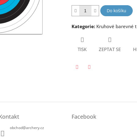
hvězdiček.
Do košíku
Kategorie
:
Kruhové barevné 
TISK
ZEPTAT SE
H
Twitter
Facebook
Kontakt
Facebook
obchod
@
archery.cz