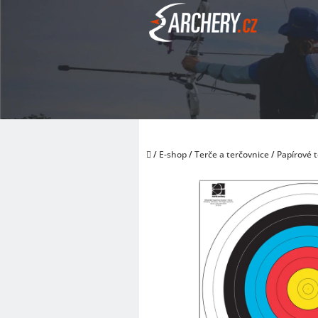
Přejít
na
obsah
Domů
/
E-shop
/
Terče a terčovnice
/
Papírové 