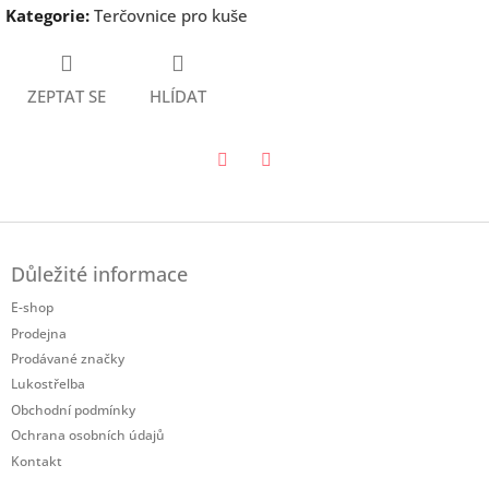
Kategorie
:
Terčovnice pro kuše
ZEPTAT SE
HLÍDAT
Twitter
Facebook
Z
á
Důležité informace
p
a
E-shop
t
Prodejna
í
Prodávané značky
Lukostřelba
Obchodní podmínky
Ochrana osobních údajů
Kontakt