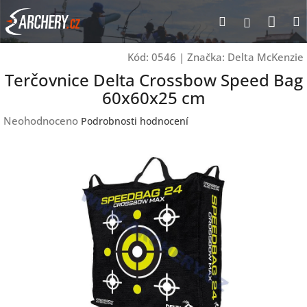
Přejít
Nák
Hledat
Přihlášen
na
obsah
koší
Kód:
0546
|
Značka:
Delta McKenzie
Terčovnice Delta Crossbow Speed Bag
60x60x25 cm
Průměrné
Neohodnoceno
Podrobnosti hodnocení
hodnocení
produktu
je
0,0
z
5
hvězdiček.