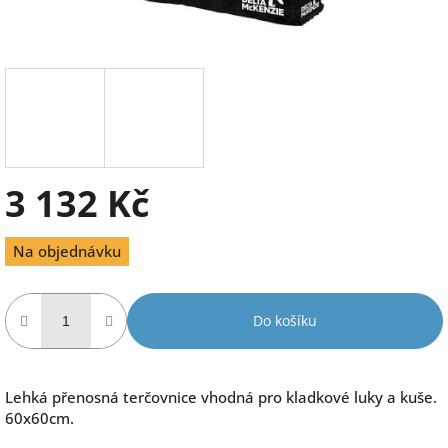
3 132 Kč
Měrná
Na objednávku
cena:
Do košíku
Lehká přenosná terčovnice vhodná pro kladkové luky a kuše.
60x60cm.