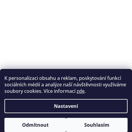
K personalizaci obsahu a reklam, poskytování funkcí
Sledovat na Instagramu
sociálních médií a analýze naší návštěvnosti využíváme
soubory cookies. Více informací
zde
.
Registrace na lukostřelbu
I. Královský lukostřelecký klub
Nastavení
Český lukostřelecký svaz
Copyright 2026
Archery.cz
. Všechna práva vyhrazena.
Vytvořil Shoptet
Odmítnout
Souhlasím
Upravit nastavení cookies