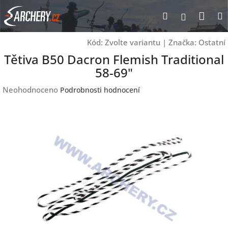
Přejít
Nák
Hledat
Přihlášen
na
obsah
koší
Kód:
Zvolte variantu
|
Značka:
Ostatní
Tětiva B50 Dacron Flemish Traditional
58-69"
Průměrné
Neohodnoceno
Podrobnosti hodnocení
hodnocení
produktu
je
0,0
z
5
hvězdiček.