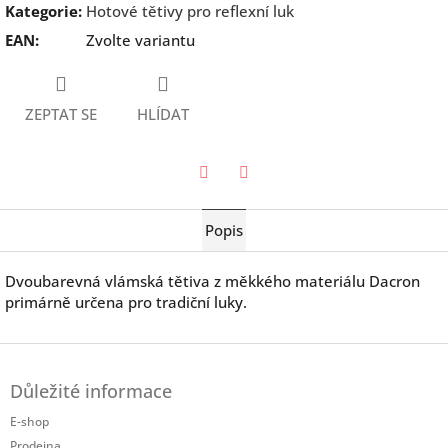
Kategorie
:
Hotové tětivy pro reflexní luk
EAN
:
Zvolte variantu
ZEPTAT SE
HLÍDAT
Twitter
Facebook
Popis
Dvoubarevná vlámská tětiva z měkkého materiálu Dacron
primárně určena pro tradiční luky.
Z
á
Důležité informace
p
a
E-shop
t
Prodejna