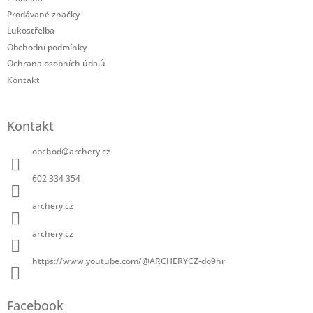
í
Prodávané značky
Lukostřelba
Obchodní podmínky
Ochrana osobních údajů
Kontakt
Kontakt
obchod
@
archery.cz
602 334 354
archery.cz
archery.cz
https://www.youtube.com/@ARCHERYCZ-do9hr
Facebook