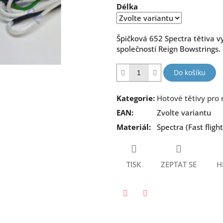
Délka
5
hvězdiček.
Špičková 652 Spectra tětiva v
společností Reign Bowstrings.
Do košíku
Kategorie
:
Hotové tětivy pro r
EAN
:
Zvolte variantu
Materiál
:
Spectra (Fast flight
TISK
ZEPTAT SE
H
Twitter
Facebook