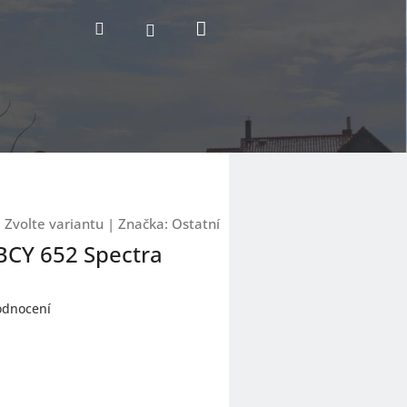
Nákupní
Hledat
Přihlášení
košík
:
Zvolte variantu
|
Značka:
Ostatní
 BCY 652 Spectra
odnocení