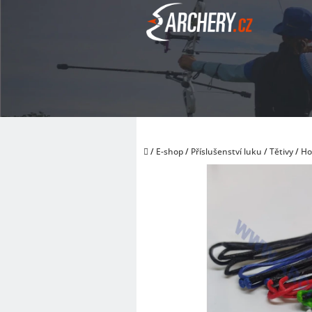
Přejít
na
obsah
Domů
/
E-shop
/
Příslušenství luku
/
Tětivy
/
Ho