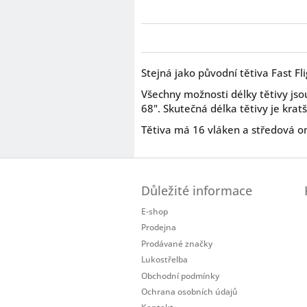
Stejná jako původní tětiva Fast Fl
Všechny možnosti délky tětivy js
68". Skutečná délka tětivy je kra
Tětiva má 16 vláken a středová om
Z
á
Důležité informace
p
a
E-shop
t
Prodejna
í
Prodávané značky
Lukostřelba
Obchodní podmínky
Ochrana osobních údajů