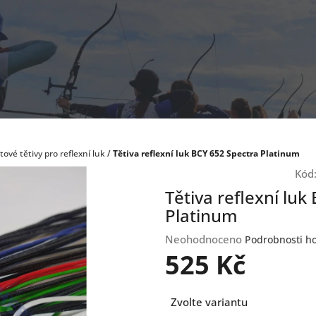
tové tětivy pro reflexní luk
/
Tětiva reflexní luk BCY 652 Spectra Platinum
Kód
Tětiva reflexní luk
Platinum
Průměrné
Neohodnoceno
Podrobnosti h
hodnocení
525 Kč
produktu
je
Měrná
0,0
Zvolte variantu
cena:
z