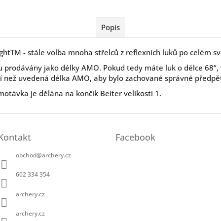
Popis
ightTM - stále volba mnoha střelců z reflexních luků po celém sv
ou prodávány jako délky AMO. Pokud tedy máte luk o délce 68“,
tší než uvedená délka AMO, aby bylo zachované správné předpět
otávka je dělána na končík Beiter velikosti 1.
Kontakt
Facebook
obchod
@
archery.cz
602 334 354
archery.cz
archery.cz