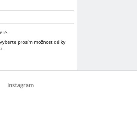
ětě.
 vyberte prosím možnost délky
í.
Instagram