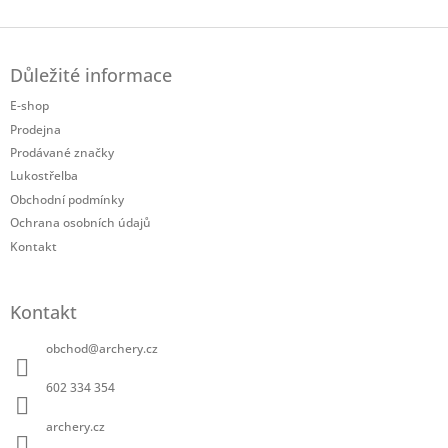
Z
á
Důležité informace
p
a
E-shop
t
Prodejna
í
Prodávané značky
Lukostřelba
Obchodní podmínky
Ochrana osobních údajů
Kontakt
Kontakt
obchod
@
archery.cz
602 334 354
archery.cz