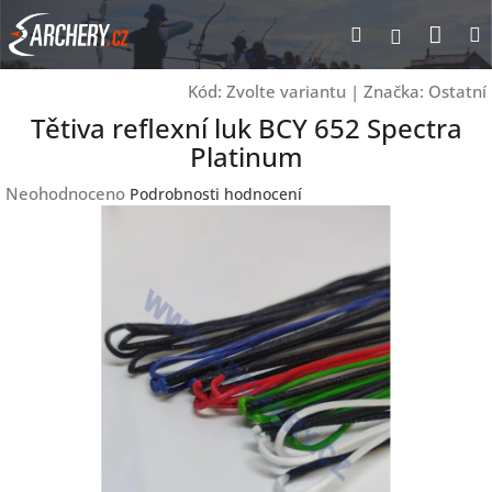
Přejít
Nák
Hledat
Přihlášen
na
obsah
koší
Kód:
Zvolte variantu
|
Značka:
Ostatní
Tětiva reflexní luk BCY 652 Spectra
Platinum
Průměrné
Neohodnoceno
Podrobnosti hodnocení
hodnocení
produktu
je
0,0
z
5
hvězdiček.