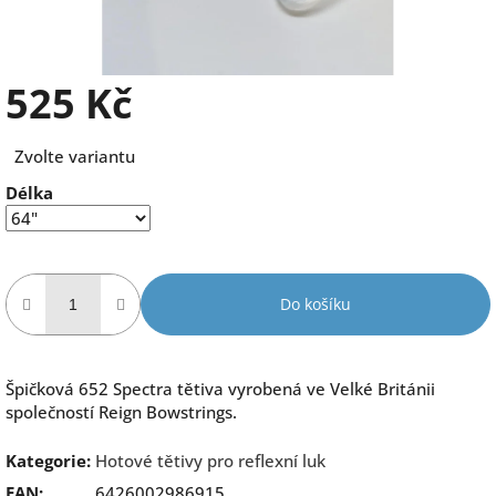
525 Kč
Měrná
Zvolte variantu
cena:
Délka
Do košíku
Špičková 652 Spectra tětiva vyrobená ve Velké Británii
společností Reign Bowstrings.
Kategorie
:
Hotové tětivy pro reflexní luk
EAN
:
6426002986915