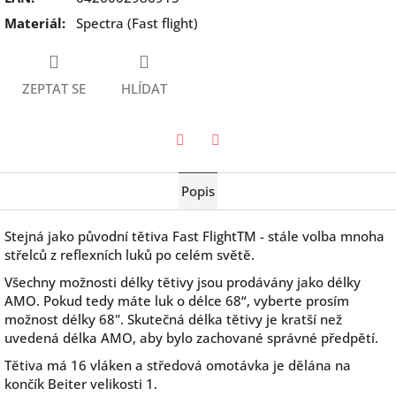
Materiál
:
Spectra (Fast flight)
ZEPTAT SE
HLÍDAT
Twitter
Facebook
Popis
Stejná jako původní tětiva Fast FlightTM - stále volba mnoha
střelců z reflexních luků po celém světě.
Všechny možnosti délky tětivy jsou prodávány jako délky
AMO. Pokud tedy máte luk o délce 68“, vyberte prosím
možnost délky 68". Skutečná délka tětivy je kratší než
uvedená délka AMO, aby bylo zachované správné předpětí.
Tětiva má 16 vláken a středová omotávka je dělána na
končík Beiter velikosti 1.