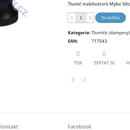
Tlumič stabilizátorů Mybo Sil
5
hvězdiček.
Do košíku
Kategorie
:
Tlumiče (dampery) 
EAN
:
717543
TISK
ZEPTAT SE
H
Twitter
Facebook
Kontakt
Facebook