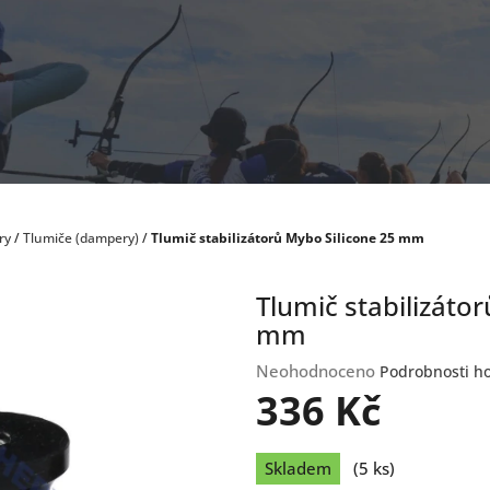
ry
/
Tlumiče (dampery)
/
Tlumič stabilizátorů Mybo Silicone 25 mm
Tlumič stabilizáto
mm
Průměrné
Neohodnoceno
Podrobnosti h
hodnocení
336 Kč
produktu
je
Měrná
0,0
Skladem
(5 ks)
cena:
z