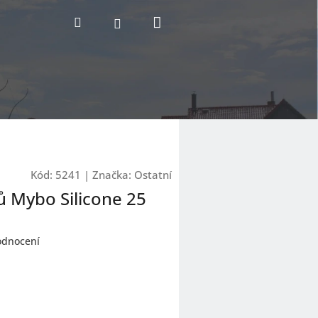
Nákupní
Hledat
Přihlášení
košík
Kód:
5241
|
Značka:
Ostatní
rů Mybo Silicone 25
odnocení