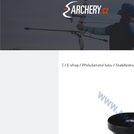
Přejít
na
obsah
Domů
/
E-shop
/
Příslušenství luku
/
Stabilizáto