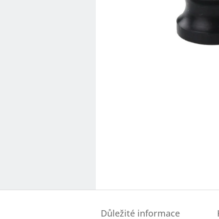
Z
á
Důležité informace
p