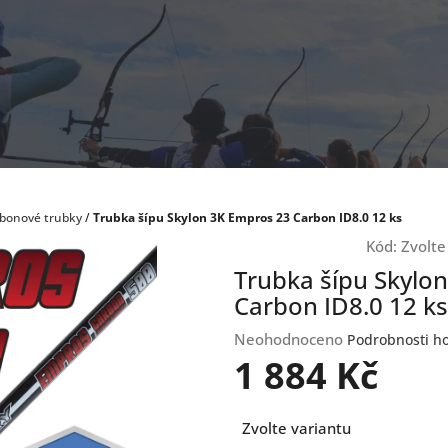
bonové trubky
/
Trubka šípu Skylon 3K Empros 23 Carbon ID8.0 12 ks
Kód:
Zvolte
Trubka šípu Skylo
Carbon ID8.0 12 ks
Průměrné
Neohodnoceno
Podrobnosti h
hodnocení
1 884 Kč
produktu
je
Měrná
0,0
Zvolte variantu
cena:
z