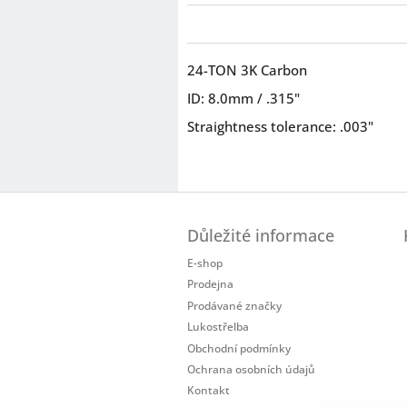
24-TON 3K Carbon
ID: 8.0mm / .315"
Straightness tolerance: .003"
Z
á
Důležité informace
p
a
E-shop
t
Prodejna
í
Prodávané značky
Lukostřelba
Obchodní podmínky
Ochrana osobních údajů
Kontakt