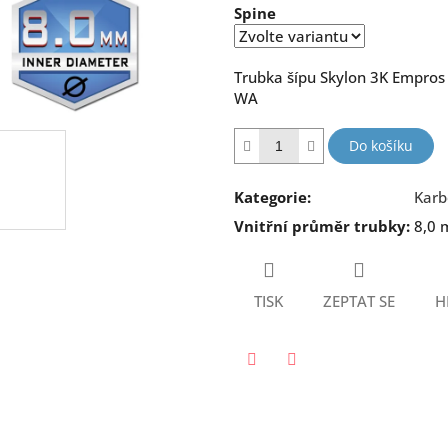
Spine
5
hvězdiček.
Trubka šípu Skylon 3K Empros
WA
Do košíku
Kategorie
:
Karb
Vnitřní průměr trubky
:
8,0
TISK
ZEPTAT SE
H
Twitter
Facebook