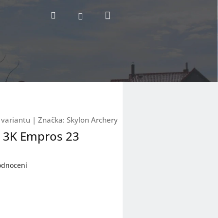
Nákupní
Hledat
Přihlášení
košík
 variantu
|
Značka:
Skylon Archery
n 3K Empros 23
odnocení