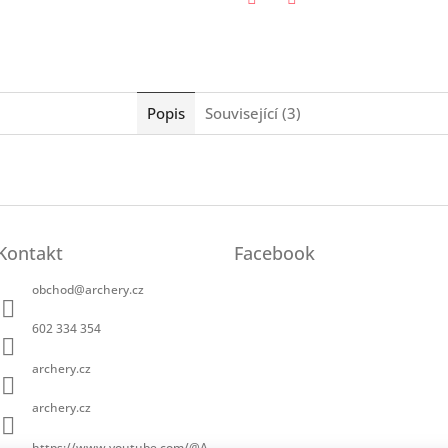
Twitter
Facebook
Popis
Související (3)
Kontakt
Facebook
obchod
@
archery.cz
602 334 354
archery.cz
archery.cz
https://www.youtube.com/@A