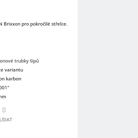
Brixxon pro pokročilé střelce.
onové trubky šípů
te variantu
on karbon
,001"
 mm
LÍDAT