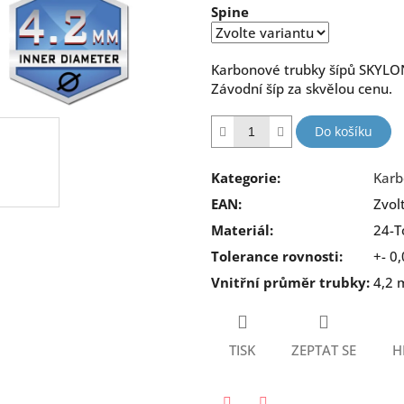
Spine
5
hvězdiček.
Karbonové trubky šípů SKYLON 
Závodní šíp za skvělou cenu.
Do košíku
Kategorie
:
Karb
EAN
:
Zvol
Materiál
:
24-T
Tolerance rovnosti
:
+- 0
Vnitřní průměr trubky
:
4,2
TISK
ZEPTAT SE
H