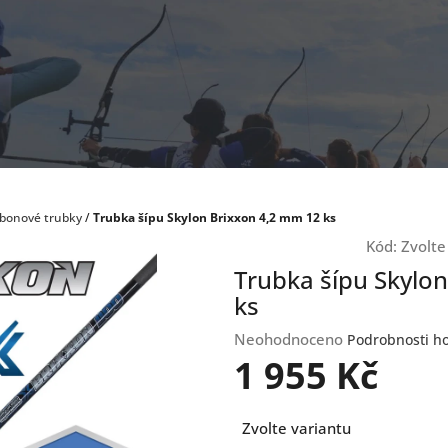
bonové trubky
/
Trubka šípu Skylon Brixxon 4,2 mm 12 ks
Kód:
Zvolte
Trubka šípu Skylo
ks
Průměrné
Neohodnoceno
Podrobnosti h
hodnocení
1 955 Kč
produktu
je
Měrná
0,0
Zvolte variantu
cena:
z