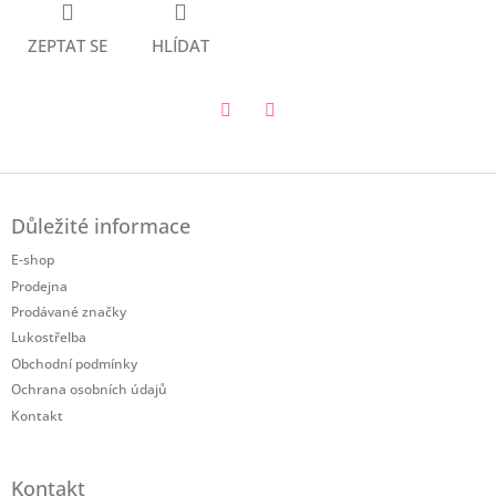
ZEPTAT SE
HLÍDAT
Twitter
Facebook
Z
á
Důležité informace
p
a
E-shop
t
Prodejna
í
Prodávané značky
Lukostřelba
Obchodní podmínky
Ochrana osobních údajů
Kontakt
Kontakt