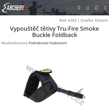
Přejít
Nák
Hledat
Přihlášen
na
obsah
koší
Kód:
4282
|
Značka:
Ostatní
Vypouštěč tětivy Tru-Fire Smoke
Buckle Foldback
Průměrné
Neohodnoceno
Podrobnosti hodnocení
hodnocení
produktu
je
0,0
z
5
hvězdiček.