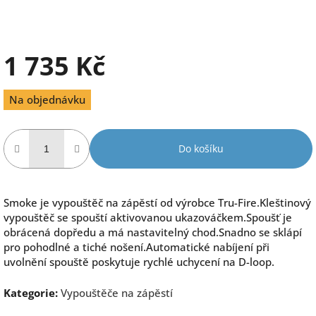
1 735 Kč
Měrná
Na objednávku
cena:
Do košíku
Smoke je vypouštěč na zápěstí od výrobce Tru-Fire.Kleštinový
vypouštěč se spouští aktivovanou ukazováčkem.Spoušť je
obrácená dopředu a má nastavitelný chod.Snadno se sklápí
pro pohodlné a tiché nošení.Automatické nabíjení při
uvolnění spouště poskytuje rychlé uchycení na D-loop.
Kategorie
:
Vypouštěče na zápěstí