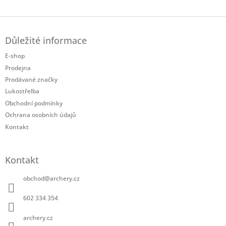
Twitter
Facebook
Z
á
Důležité informace
p
a
E-shop
t
Prodejna
í
Prodávané značky
Lukostřelba
Obchodní podmínky
Ochrana osobních údajů
Kontakt
Kontakt
obchod
@
archery.cz
602 334 354
archery.cz