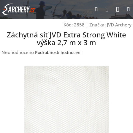
Přejít
Nák
Hledat
Přihlášen
na
obsah
koší
Kód:
2858
|
Značka:
JVD Archery
Záchytná síť JVD Extra Strong White
výška 2,7 m x 3 m
Průměrné
Neohodnoceno
Podrobnosti hodnocení
hodnocení
produktu
je
0,0
z
5
hvězdiček.