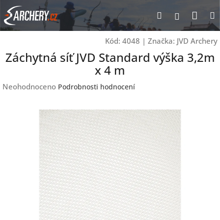
Přejít
Nák
Hledat
Přihlášen
na
obsah
koší
Kód:
4048
|
Značka:
JVD Archery
Záchytná síť JVD Standard výška 3,2m
x 4 m
Průměrné
Neohodnoceno
Podrobnosti hodnocení
hodnocení
produktu
je
0,0
z
5
hvězdiček.