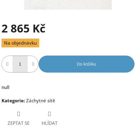
2 865 Kč
Měrná
Na objednávku
cena:
Do košíku
null
Kategorie
:
Záchytné sítě
ZEPTAT SE
HLÍDAT