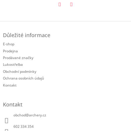
Twitter
Facebook
Z
á
Důležité informace
p
a
E-shop
t
Prodejna
í
Prodávané značky
Lukostřelba
Obchodní podmínky
Ochrana osobních údajů
Kontakt
Kontakt
obchod
@
archery.cz
602 334 354