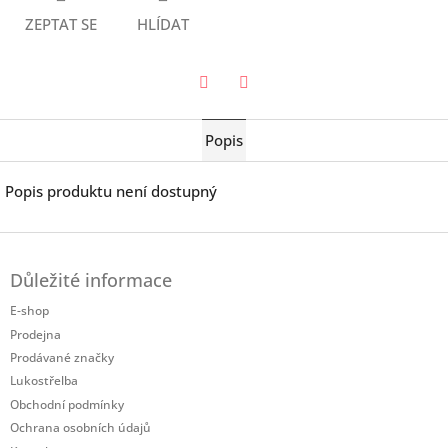
ZEPTAT SE
HLÍDAT
Twitter
Facebook
Popis
Popis produktu není dostupný
Z
á
Důležité informace
p
a
E-shop
t
Prodejna
í
Prodávané značky
Lukostřelba
Obchodní podmínky
Ochrana osobních údajů