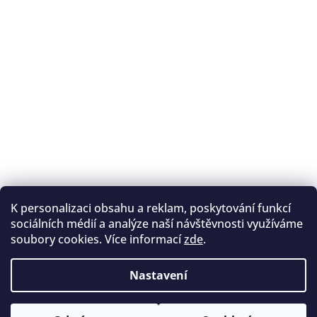
K personalizaci obsahu a reklam, poskytování funkcí
Sledovat na Instagramu
sociálních médií a analýze naší návštěvnosti využíváme
soubory cookies. Více informací
zde
.
Registrace na lukostřelbu
I. Královský lukostřelecký klub
Nastavení
Český lukostřelecký svaz