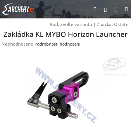
Přejít
Nák
Hledat
Přihlášen
na
obsah
koší
Kód:
Zvolte variantu
|
Značka:
Ostatní
Zakládka KL MYBO Horizon Launcher
Průměrné
Neohodnoceno
Podrobnosti hodnocení
hodnocení
produktu
je
0,0
z
5
hvězdiček.