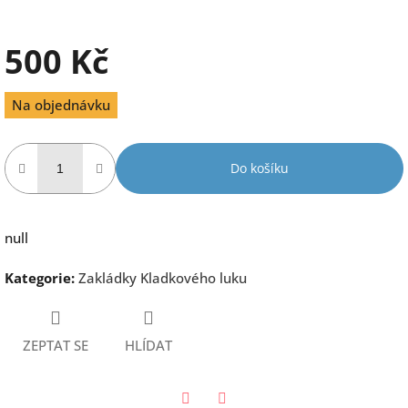
500 Kč
Měrná
Na objednávku
cena:
Do košíku
null
Kategorie
:
Zakládky Kladkového luku
ZEPTAT SE
HLÍDAT