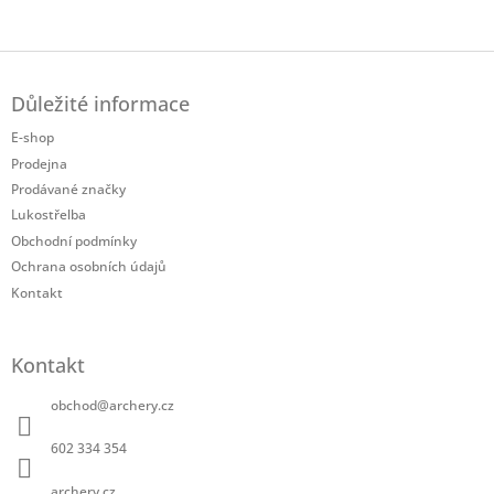
Twitter
Facebook
Z
á
Důležité informace
p
a
E-shop
t
Prodejna
í
Prodávané značky
Lukostřelba
Obchodní podmínky
Ochrana osobních údajů
Kontakt
Kontakt
obchod
@
archery.cz
602 334 354
archery.cz