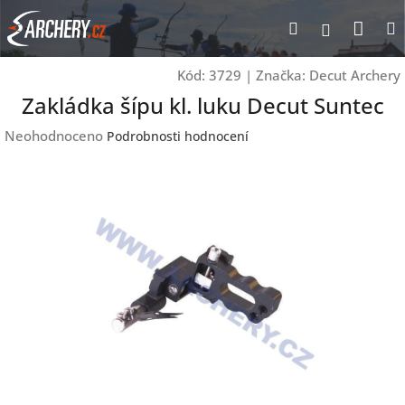
Přejít
Nák
Hledat
Přihlášen
na
obsah
koší
Kód:
3729
|
Značka:
Decut Archery
Zakládka šípu kl. luku Decut Suntec
Průměrné
Neohodnoceno
Podrobnosti hodnocení
hodnocení
produktu
je
0,0
z
5
hvězdiček.