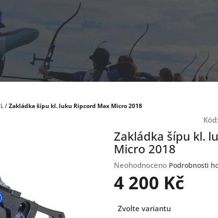
KL
/
Zakládka šípu kl. luku Ripcord Max Micro 2018
Kód
Zakládka šípu kl. 
Micro 2018
Průměrné
Neohodnoceno
Podrobnosti h
hodnocení
4 200 Kč
produktu
je
Měrná
0,0
Zvolte variantu
cena:
z