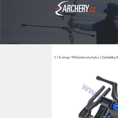
Přejít
na
obsah
Domů
/
E-shop
/
Příslušenství luku
/
Zakládky 