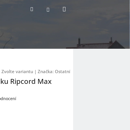
Nákupní
Hledat
Přihlášení
košík
:
Zvolte variantu
|
Značka:
Ostatní
luku Ripcord Max
odnocení