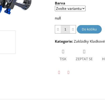
Barva
5
hvězdiček.
null
Do košíku
Kategorie
:
Zakládky Kladkové
TISK
ZEPTAT SE
H
Twitter
Facebook