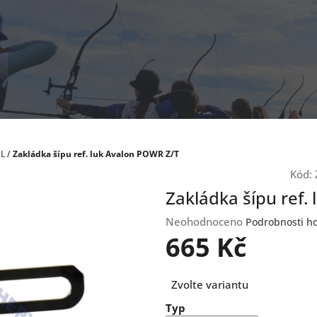
RL
/
Zakládka šípu ref. luk Avalon POWR Z/T
Kód:
Zakládka šípu ref.
Průměrné
Neohodnoceno
Podrobnosti h
hodnocení
665 Kč
produktu
je
Měrná
0,0
Zvolte variantu
cena:
z
Typ
5