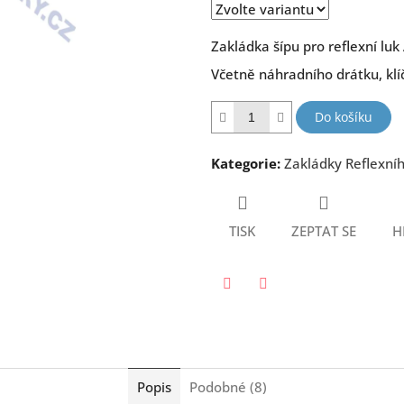
hvězdiček.
Zakládka šípu pro reflexní lu
Včetně náhradního drátku, klí
Do košíku
Kategorie
:
Zakládky Reflexníh
TISK
ZEPTAT SE
H
Twitter
Facebook
Popis
Podobné (8)