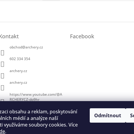
Kontakt
Facebook
obchod
@
archery.cz
602 334 354
archery.cz
archery.cz
https://www.youtube.com/@A
RCHERYCZ-do9hr
zaci obsahu a reklam, poskytování
Odmítnout
S
álních médií a analýze naší
i využíváme soubory cookies. Více
de
.
trace na lukostřelbu
I. Královský lukostřelecký klub
Český lukostřelecký