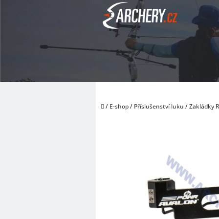
Přejít
na
obsah
Domů
/
E-shop
/
Příslušenství luku
/
Zakládky 