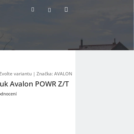
Nákupní
Hledat
Přihlášení
košík
Zvolte variantu
|
Značka:
AVALON
 luk Avalon POWR Z/T
odnocení