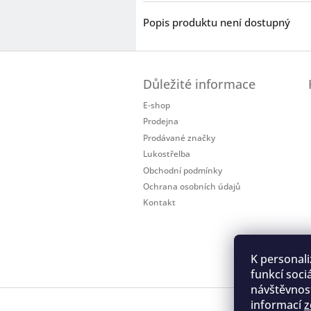
Popis produktu není dostupný
Z
á
Důležité informace
p
a
E-shop
t
Prodejna
í
Prodávané značky
Lukostřelba
Obchodní podmínky
Ochrana osobních údajů
Kontakt
K personali
funkcí soci
návštěvnost
informací
z
Regis