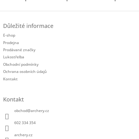
Z
á
Důležité informace
p
a
E-shop
t
Prodejna
í
Prodávané značky
Lukostřelba
Obchodní podmínky
Ochrana osobních údajů
Kontakt
Kontakt
obchod
@
archery.cz
602 334 354
archery.cz