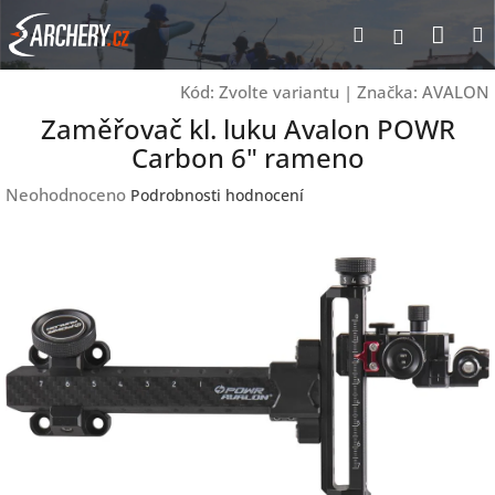
Přejít
Nák
Hledat
Přihlášen
na
obsah
koší
Kód:
Zvolte variantu
|
Značka:
AVALON
Zaměřovač kl. luku Avalon POWR
Carbon 6" rameno
Průměrné
Neohodnoceno
Podrobnosti hodnocení
hodnocení
produktu
je
0,0
z
5
hvězdiček.