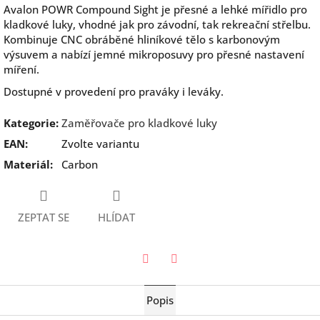
Avalon POWR Compound Sight je přesné a lehké mířidlo pro
kladkové luky, vhodné jak pro závodní, tak rekreační střelbu.
Kombinuje CNC obráběné hliníkové tělo s karbonovým
výsuvem a nabízí jemné mikroposuvy pro přesné nastavení
míření.
Dostupné v provedení pro praváky i leváky.
Kategorie
:
Zaměřovače pro kladkové luky
EAN
:
Zvolte variantu
Materiál
:
Carbon
ZEPTAT SE
HLÍDAT
Twitter
Facebook
Popis