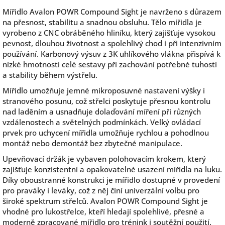
Mířidlo Avalon POWR Compound Sight je navrženo s důrazem
na přesnost, stabilitu a snadnou obsluhu. Tělo mířidla je
vyrobeno z CNC obráběného hliníku, který zajišťuje vysokou
pevnost, dlouhou životnost a spolehlivý chod i při intenzivním
používání. Karbonový výsuv z 3K uhlíkového vlákna přispívá k
nízké hmotnosti celé sestavy při zachování potřebné tuhosti
a stability během výstřelu.
Mířidlo umožňuje jemné mikroposuvné nastavení výšky i
stranového posunu, což střelci poskytuje přesnou kontrolu
nad laděním a usnadňuje dolaďování míření při různých
vzdálenostech a světelných podmínkách. Velký ovládací
prvek pro uchycení mířidla umožňuje rychlou a pohodlnou
montáž nebo demontáž bez zbytečné manipulace.
Upevňovací držák je vybaven polohovacím krokem, který
zajišťuje konzistentní a opakovatelné usazení mířidla na luku.
Díky oboustranné konstrukci je mířidlo dostupné v provedení
pro praváky i leváky, což z něj činí univerzální volbu pro
široké spektrum střelců. Avalon POWR Compound Sight je
vhodné pro lukostřelce, kteří hledají spolehlivé, přesné a
moderně zpracované mířidlo pro trénink i soutěžní použití.