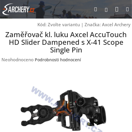
Přejít
Nák
Hledat
Přihlášen
na
obsah
koší
Kód:
Zvolte variantu
|
Značka:
Axcel Archery
Zaměřovač kl. luku Axcel AccuTouch
HD Slider Dampened s X-41 Scope
Single Pin
Průměrné
Neohodnoceno
Podrobnosti hodnocení
hodnocení
produktu
je
0,0
z
5
hvězdiček.