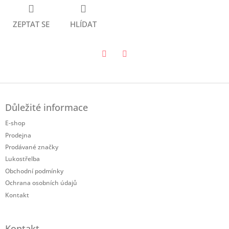
ZEPTAT SE
HLÍDAT
Twitter
Facebook
Z
á
Důležité informace
p
a
E-shop
t
Prodejna
í
Prodávané značky
Lukostřelba
Obchodní podmínky
Ochrana osobních údajů
Kontakt
Kontakt