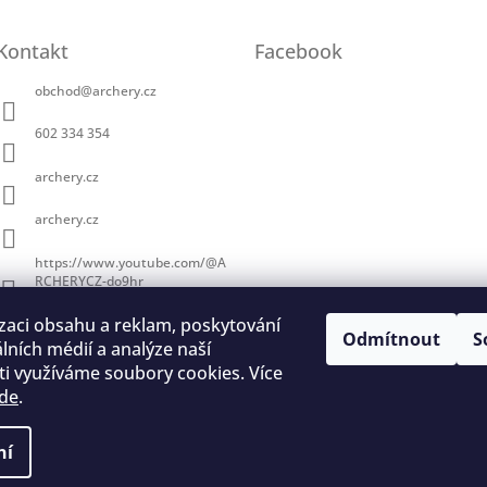
Kontakt
Facebook
obchod
@
archery.cz
602 334 354
archery.cz
archery.cz
https://www.youtube.com/@A
RCHERYCZ-do9hr
zaci obsahu a reklam, poskytování
Odmítnout
S
álních médií a analýze naší
i využíváme soubory cookies. Více
de
.
trace na lukostřelbu
I. Královský lukostřelecký klub
Český lukostřelecký
ní
a vyhrazena.
Upravit nastavení cookies