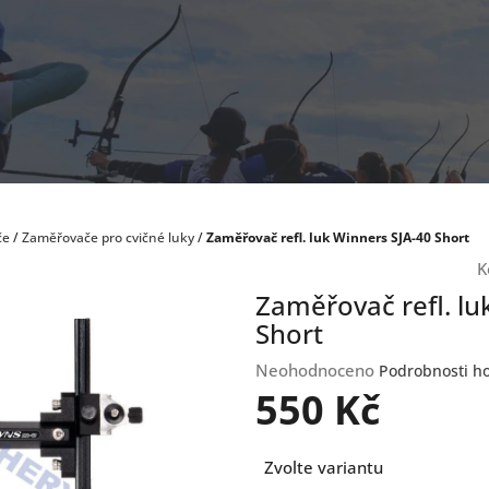
če
/
Zaměřovače pro cvičné luky
/
Zaměřovač refl. luk Winners SJA-40 Short
K
Zaměřovač refl. lu
Short
Průměrné
Neohodnoceno
Podrobnosti h
hodnocení
550 Kč
produktu
je
Měrná
0,0
Zvolte variantu
cena:
z