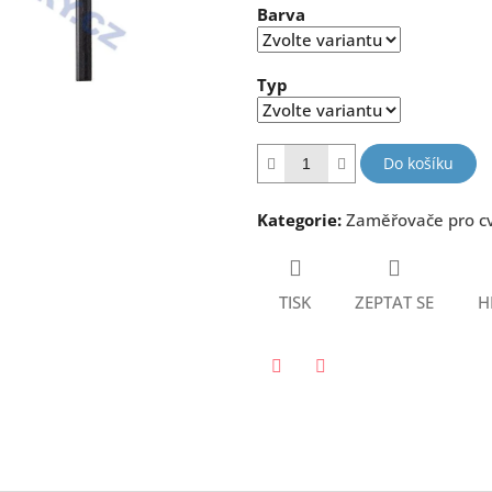
Barva
5
hvězdiček.
Typ
Do košíku
Kategorie
:
Zaměřovače pro cv
TISK
ZEPTAT SE
H
Twitter
Facebook