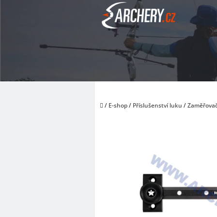
Přejít
na
obsah
Domů
/
E-shop
/
Příslušenství luku
/
Zaměřova