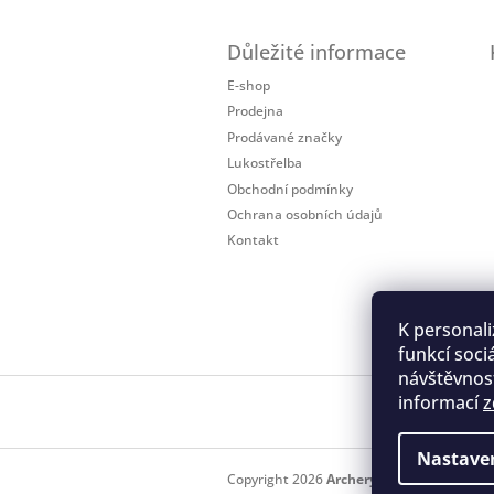
Z
á
Důležité informace
p
a
E-shop
t
Prodejna
í
Prodávané značky
Lukostřelba
Obchodní podmínky
Ochrana osobních údajů
Kontakt
K personali
funkcí soci
návštěvnost
informací
z
Regis
Nastave
Copyright 2026
Archery.cz
. Všechna práv