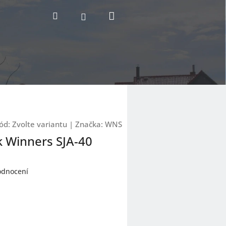
Nákupní
Hledat
Přihlášení
košík
ód:
Zvolte variantu
|
Značka:
WNS
k Winners SJA-40
odnocení