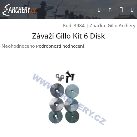
Přejít
Nák
Hledat
Přihlášen
na
obsah
koší
Kód:
3984
|
Značka:
Gillo Archery
Závaží Gillo Kit 6 Disk
Průměrné
Neohodnoceno
Podrobnosti hodnocení
hodnocení
produktu
je
0,0
z
5
hvězdiček.