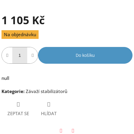
1 105 Kč
Měrná
Na objednávku
cena:
Do košíku
null
Kategorie
:
Závaží stabilizátorů
ZEPTAT SE
HLÍDAT