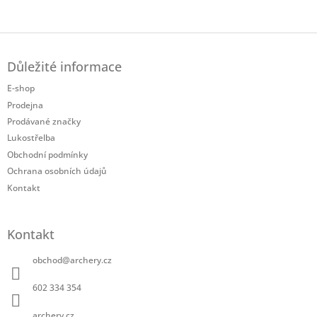
Twitter
Facebook
Z
á
Důležité informace
p
a
E-shop
t
Prodejna
í
Prodávané značky
Lukostřelba
Obchodní podmínky
Ochrana osobních údajů
Kontakt
Kontakt
obchod
@
archery.cz
602 334 354
archery.cz